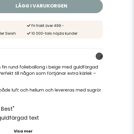
LÄGG I VARUKORGEN
Fri frakt över 499:-
ler Swish
10 000-tals nöjda kunder
fin rund folieballong i beige med guldfärgad
 Perfekt till någon som förtjänar extra kärlek –
både luft och helium och levereras med sugrör
 Best"
guldfärgad text
låsning: ca 45 x 45 cm
Visa mer