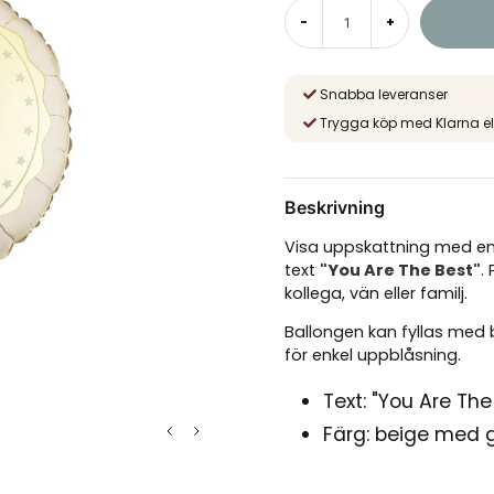
-
+
Snabba leveranser
Trygga köp med Klarna el
Beskrivning
Visa uppskattning med en 
text
"You Are The Best"
.
kollega, vän eller familj.
Ballongen kan fyllas med 
för enkel uppblåsning.
Text: "You Are The
Färg: beige med 
Storlek före uppb