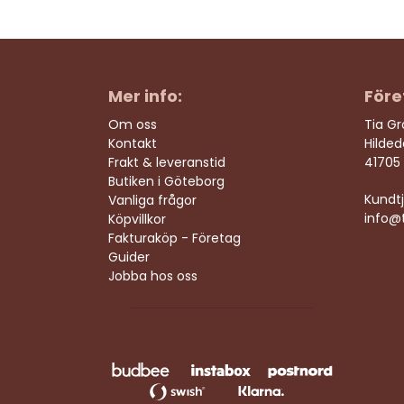
Mer info:
Före
Om oss
Tia G
Kontakt
Hilde
Frakt & leveranstid
41705
Butiken i Göteborg
Kundtj
Vanliga frågor
info@t
Köpvillkor
Fakturaköp - Företag
Guider
Jobba hos oss