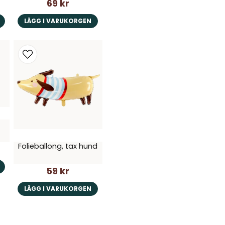
69 kr
LÄGG I VARUKORGEN
Folieballong, tax hund
59 kr
LÄGG I VARUKORGEN