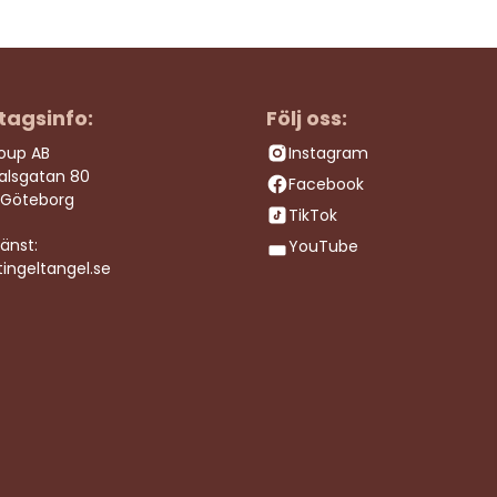
tagsinfo:
Följ oss:
roup AB
Instagram
dalsgatan 80
Facebook
 Göteborg
TikTok
änst:
YouTube
ingeltangel.se