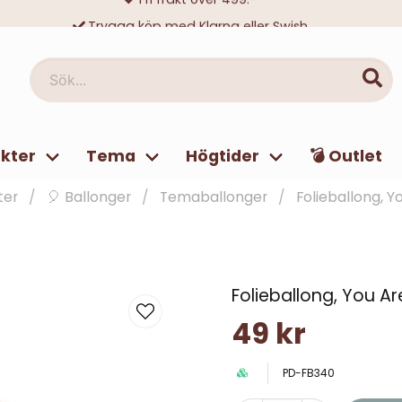
Trygga köp med Klarna eller Swish
10 000-tals nöjda kunder
Sök...
kter
Tema
Högtider
💣 Outlet
ter
🎈 Ballonger
Temaballonger
Folieballong, Y
Folieballong, You Ar
49 kr
PD-FB340