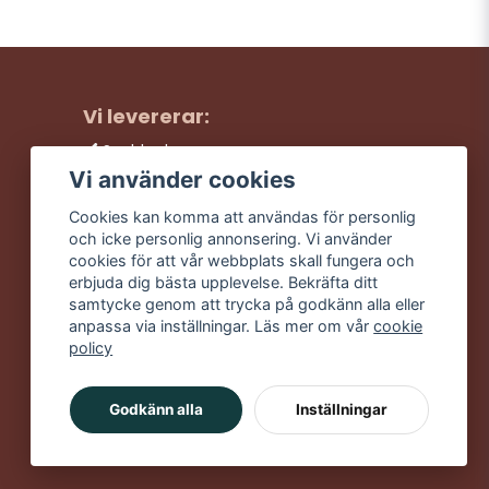
Vi levererar:
Snabba leveranser
Trygga köp
Vi använder cookies
Fri frakt över 499:-
Cookies kan komma att användas för personlig
Trevlig kundtjänst
och icke personlig annonsering. Vi använder
cookies för att vår webbplats skall fungera och
erbjuda dig bästa upplevelse. Bekräfta ditt
samtycke genom att trycka på godkänn alla eller
anpassa via inställningar. Läs mer om vår
cookie
policy
Godkänn alla
Inställningar