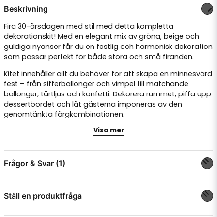
Beskrivning
Fira 30-årsdagen med stil med detta kompletta
dekorationskit! Med en elegant mix av gröna, beige och
guldiga nyanser får du en festlig och harmonisk dekoration
som passar perfekt för både stora och små firanden.
Kitet innehåller allt du behöver för att skapa en minnesvärd
fest – från sifferballonger och vimpel till matchande
ballonger, tårtljus och konfetti. Dekorera rummet, piffa upp
dessertbordet och låt gästerna imponeras av den
genomtänkta färgkombinationen.
Detta kit innehåller:
Visa mer
✅
Sifferballonger 30
– Stora, ljus varmgrå folieballonger
(86 cm) som kan fyllas med luft eller helium.
Frågor & Svar (1)
✅
Vimpel "Happy Birthday"
– Elegant vit girlang med
guldbokstäver (4 meter).
✅
Tårtljus 30
– Snygga tårtljus med träpinnar för enkel
Ställ en produktfråga
placering.
Camilla Andersson frågade
för 2 månader sedan
Tål ballongerna att fyllas med helium
✅
Rund konfetti i guldfolie
– Perfekt för att strö över