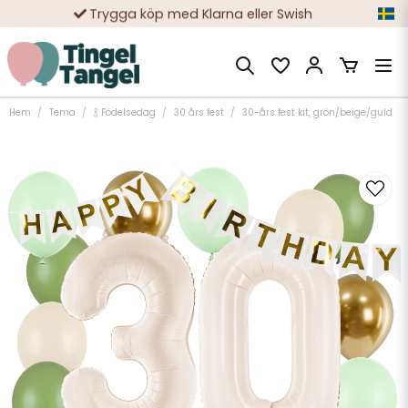
Trygga köp med Klarna eller Swish
10 000-tals nöjda kunder
Hem
Tema
🍾 Födelsedag
30 års fest
30-års fest kit, grön/beige/guld