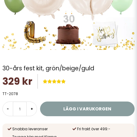
30-års fest kit, grön/beige/guld
329 kr
TT-2078
LÄGG I VARUKORGEN
-
+
Snabba leveranser
Fri frakt över 499:-
Trygga köp med Klarna