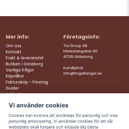
Mer info:
Företagsinfo:
Om oss
Tia Group AB
Hildedalsgatan 80
Kontakt
41705 Göteborg
Frakt & leveranstid
Butiken i Göteborg
Kundtjänst:
Vanliga frågor
info@tingeltangel.se
Köpvillkor
Fakturaköp - Företag
Guider
Jobba hos oss
Vi använder cookies
Följ oss:
Vi levererar:
Instagram
Snabba leveranser
Cookies kan komma att användas för personlig och icke
Trygga köp
personlig annonsering. Vi använder cookies för att vår
Facebook
Fri frakt över 499:-
webbplats skall fungera och erbjuda dig bästa