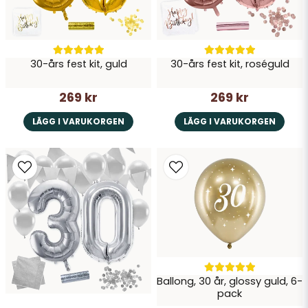
Perfekt för en elegant 30-årsfest
– passar
Skicka fråga
både hemma och i festlokal.
Lätt att använda
– ballonger och
30-års fest kit, guld
30-års fest kit, roséguld
dekorationer kan snabbt sättas upp för en
stilfull look.
269 kr
269 kr
LÄGG I VARUKORGEN
LÄGG I VARUKORGEN
Ballong, 30 år, glossy guld, 6-
pack