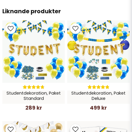
email
Liknande produkter
Mejladress
Ja, ni får publicera min fråga
Studentdekoration, Paket
Studentdekoration, Paket
Skicka fråga
Standard
Deluxe
289 kr
499 kr