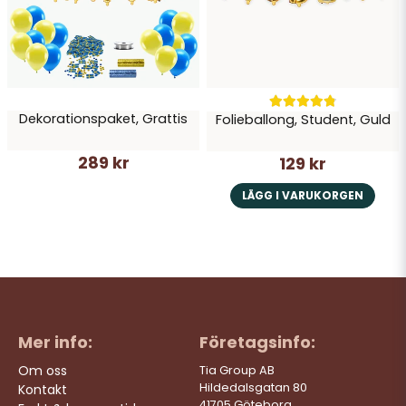
Dekorationspaket, Grattis
Folieballong, Student, Guld
289 kr
129 kr
LÄGG I VARUKORGEN
Mer info:
Företagsinfo:
Om oss
Tia Group AB
Hildedalsgatan 80
Kontakt
41705 Göteborg