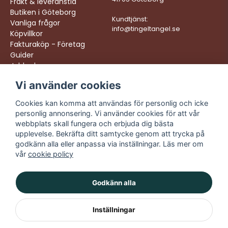
Frakt & leveranstid
Butiken i Göteborg
Kundtjänst:
Vanliga frågor
info@tingeltangel.se
Köpvillkor
Fakturaköp - Företag
Guider
Jobba hos oss
Vi använder cookies
Följ oss:
Vi levererar:
Instagram
Snabba leveranser
Cookies kan komma att användas för personlig och icke
Trygga köp
personlig annonsering. Vi använder cookies för att vår
Facebook
Fri frakt över 499:-
webbplats skall fungera och erbjuda dig bästa
TikTok
upplevelse. Bekräfta ditt samtycke genom att trycka på
Trevlig kundtjänst
godkänn alla eller anpassa via inställningar. Läs mer om
YouTube
vår
cookie policy
Godkänn alla
Inställningar