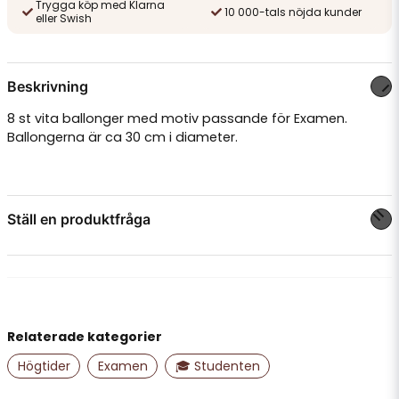
Trygga köp med Klarna
10 000-tals nöjda kunder
eller Swish
Beskrivning
8 st vita ballonger med motiv passande för Examen.
Ballongerna är ca 30 cm i diameter.
Ställ en produktfråga
question
Fråga oss något om denna produkten...
Relaterade kategorier
name
Namn
Högtider
Examen
🎓 Studenten