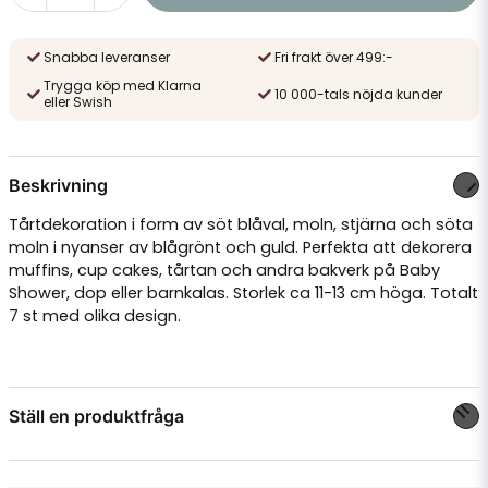
Snabba leveranser
Fri frakt över 499:-
Trygga köp med Klarna
10 000-tals nöjda kunder
eller Swish
Beskrivning
Tårtdekoration i form av söt blåval, moln, stjärna och söta
moln i nyanser av blågrönt och guld. Perfekta att dekorera
muffins, cup cakes, tårtan och andra bakverk på Baby
Shower, dop eller barnkalas. Storlek ca 11-13 cm höga. Totalt
7 st med olika design.
Ställ en produktfråga
question
Fråga oss något om denna produkten...