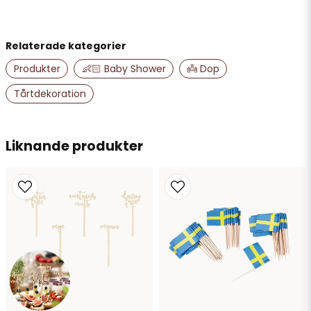
Relaterade kategorier
name
Namn
Produkter
👶🏻 Baby Shower
👼 Dop
Tårtdekoration
email
Mejladress
Liknande produkter
Ja, ni får publicera min fråga