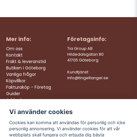
Mer info:
Företagsinfo:
Om oss
Tia Group AB
Hildedalsgatan 80
Kontakt
41705 Göteborg
Frakt & leveranstid
Butiken i Göteborg
Kundtjänst:
Vanliga frågor
info@tingeltangel.se
Köpvillkor
Fakturaköp - Företag
Guider
Jobba hos oss
Vi använder cookies
Följ oss:
Vi levererar:
Instagram
Snabba leveranser
Cookies kan komma att användas för personlig och icke
Trygga köp
personlig annonsering. Vi använder cookies för att vår
Facebook
Fri frakt över 499:-
webbplats skall fungera och erbjuda dig bästa