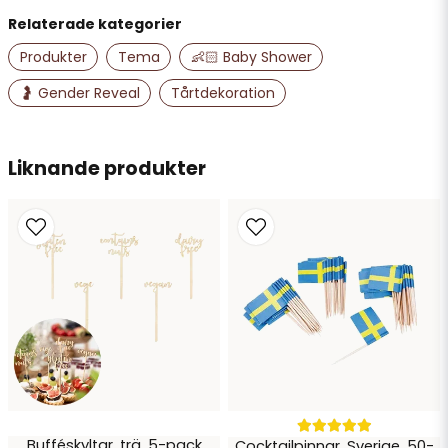
Relaterade kategorier
name
Namn
Produkter
Tema
👶🏻 Baby Shower
🤰 Gender Reveal
Tårtdekoration
email
Mejladress
Liknande produkter
Ja, ni får publicera min fråga
Skicka fråga
Bufféskyltar, trä, 5-pack
Cocktailpinnar, Sverige, 50-