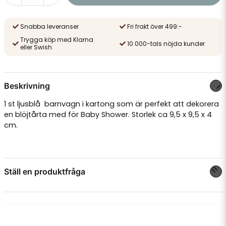
Snabba leveranser
Fri frakt över 499:-
Trygga köp med Klarna
10 000-tals nöjda kunder
eller Swish
Beskrivning
1 st ljusblå barnvagn i kartong som är perfekt att dekorera
en blöjtårta med för
Baby Shower
. Storlek ca 9,5 x 9,5 x 4
cm.
Ställ en produktfråga
question
Fråga oss något om denna produkten...