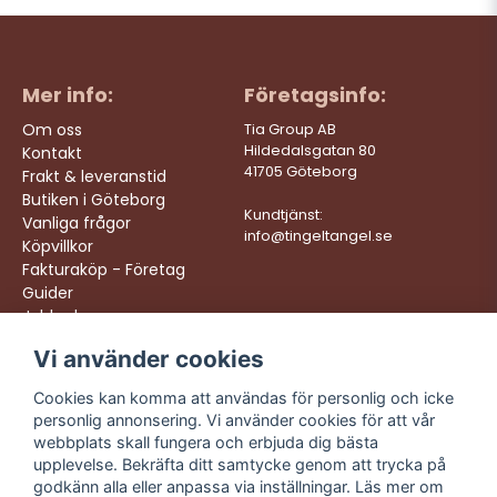
Mer info:
Företagsinfo:
Om oss
Tia Group AB
Hildedalsgatan 80
Kontakt
41705 Göteborg
Frakt & leveranstid
Butiken i Göteborg
Kundtjänst:
Vanliga frågor
info@tingeltangel.se
Köpvillkor
Fakturaköp - Företag
Guider
Jobba hos oss
Vi använder cookies
Följ oss:
Vi levererar:
Instagram
Snabba leveranser
Cookies kan komma att användas för personlig och icke
Trygga köp
personlig annonsering. Vi använder cookies för att vår
Facebook
Fri frakt över 499:-
webbplats skall fungera och erbjuda dig bästa
TikTok
upplevelse. Bekräfta ditt samtycke genom att trycka på
Trevlig kundtjänst
godkänn alla eller anpassa via inställningar. Läs mer om
YouTube