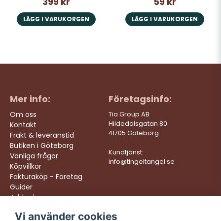
399 kr
59 kr
LÄGG I VARUKORGEN
LÄGG I VARUKORGEN
Mer info:
Företagsinfo:
Om oss
Tia Group AB
Hildedalsgatan 80
Kontakt
41705 Göteborg
Frakt & leveranstid
Butiken i Göteborg
Kundtjänst:
Vanliga frågor
info@tingeltangel.se
Köpvillkor
Fakturaköp - Företag
Guider
Jobba hos oss
Vi använder cookies
Följ oss:
Vi levererar: