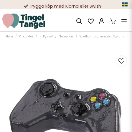
Trygga köp med Klarna eller Swish
10 000-tals nöjda kunder
Hem
Produkter
📌 Pyssel
Nissedörr
Spelkontroll, miniatyr, 3,5 cm