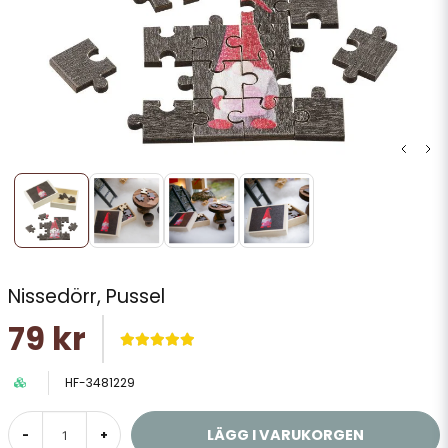
Nissedörr, Pussel
79 kr
HF-3481229
LÄGG I VARUKORGEN
-
+