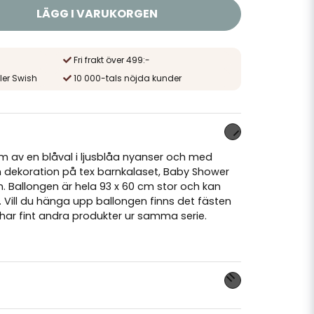
LÄGG I VARUKORGEN
Fri frakt över 499:-
ler Swish
10 000-tals nöjda kunder
rm av en blåval i ljusblåa nyanser och med
om dekoration på tex barnkalaset, Baby Shower
llen. Ballongen är hela 93 x 60 cm stor och kan
m. Vill du hänga upp ballongen finns det fästen
char fint andra produkter ur samma
serie
.