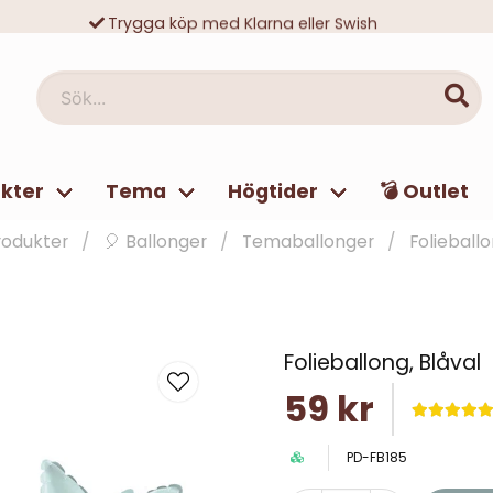
Trygga köp med Klarna eller Swish
10 000-tals nöjda kunder
Sök...
kter
Tema
Högtider
💣 Outlet
rodukter
🎈 Ballonger
Temaballonger
Folieballo
Folieballong, Blåval
59 kr
PD-FB185