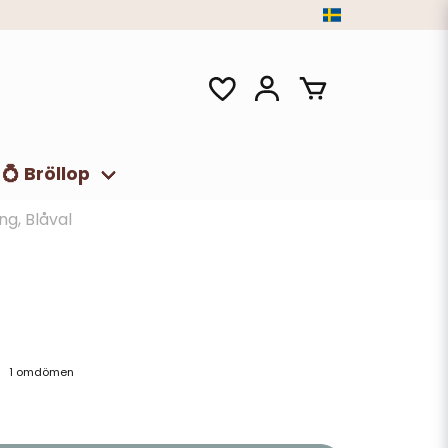
💍 Bröllop
ng, Blåval
1 omdömen