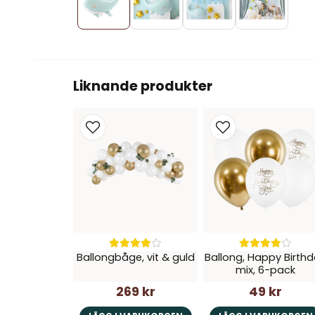
Liknande produkter
Ballongbåge, vit & guld
Ballong, Happy Birth
mix, 6-pack
269 kr
49 kr