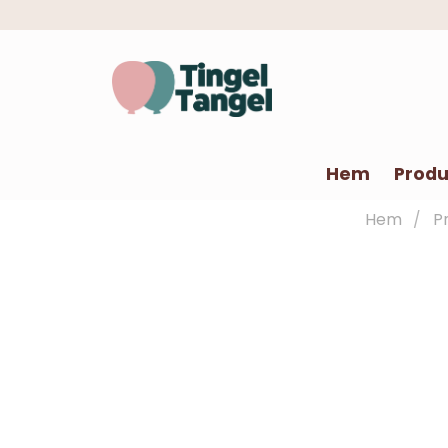
Hem
Produ
Hem
P