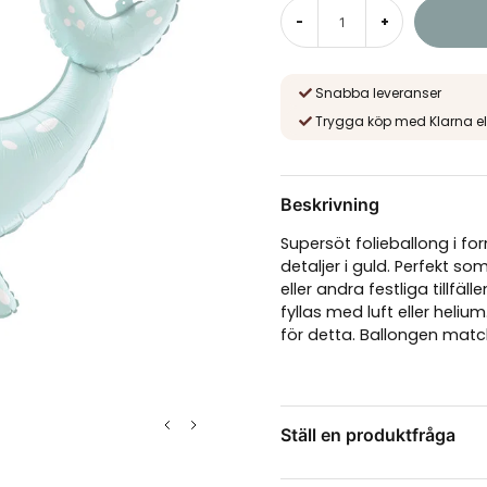
-
+
Snabba leveranser
Trygga köp med Klarna el
Beskrivning
Supersöt folieballong i fo
detaljer i guld. Perfekt s
eller andra festliga tillfä
fyllas med luft eller heliu
för detta. Ballongen mat
Ställ en produktfråga