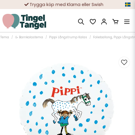
Trygga köp med Klarna eller Swish
10 000-tals nöjda kunder
Tema
🥳 Barnkalastema
Pippi Långstrump Kalas
Folieballong, Pippi Långs