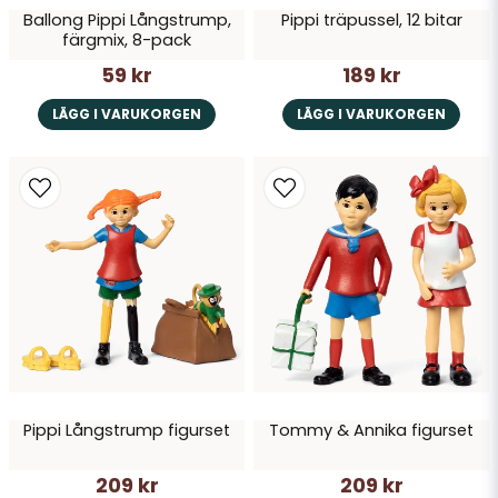
Ballong Pippi Långstrump,
Pippi träpussel, 12 bitar
Skicka fråga
färgmix, 8-pack
59 kr
189 kr
LÄGG I VARUKORGEN
LÄGG I VARUKORGEN
Pippi Långstrump figurset
Tommy & Annika figurset
209 kr
209 kr