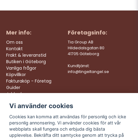
Mer info:
Företagsinfo:
Om oss
Tia Group AB
Hildedalsgatan 80
Kontakt
41705 Göteborg
Frakt & leveranstid
Butiken i Göteborg
Kundtjänst:
Vanliga frågor
info@tingeltangel.se
Köpvillkor
Fakturaköp - Företag
Guider
Jobba hos oss
Vi använder cookies
Följ oss:
Vi levererar:
Instagram
Snabba leveranser
Cookies kan komma att användas för personlig och icke
Trygga köp
personlig annonsering. Vi använder cookies för att vår
Facebook
Fri frakt över 499:-
webbplats skall fungera och erbjuda dig bästa
TikTok
upplevelse. Bekräfta ditt samtycke genom att trycka på
Trevlig kundtjänst