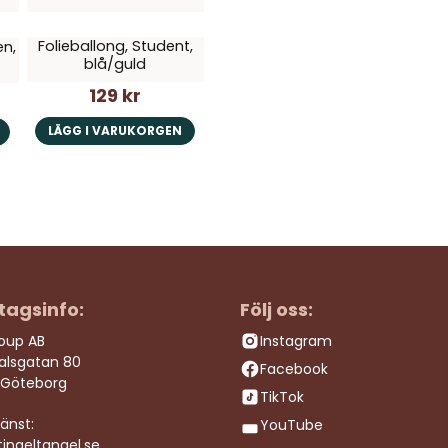
Folieballong, Student,
en,
blå/guld
129 kr
LÄGG I VARUKORGEN
tagsinfo:
Följ oss:
roup AB
Instagram
dalsgatan 80
Facebook
 Göteborg
TikTok
änst:
YouTube
ingeltangel.se