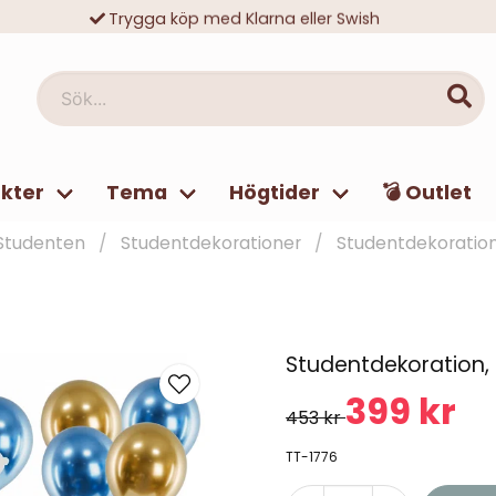
Trygga köp med Klarna eller Swish
10 000-tals nöjda kunder
Sök...
kter
Tema
Högtider
💣 Outlet
Studenten
Studentdekorationer
Studentdekoration
Studentdekoration, 
399 kr
453 kr
TT-1776