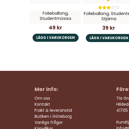
Folieballong,
Folieballong, Student
Studentmössa
Stjärna
49 kr
39 kr
LÄGG I VARUKORGEN
LÄGG I VARUKORGEN
Mer info:
Före
Om oss
Tia G
Kontakt
Hilde
Frakt & leveranstid
41705
Butiken i Göteborg
Kundtj
Vanliga frågor
info@t
Köpvillkor