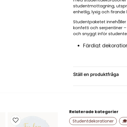
med studentdekorationer i 
studentmottagning, utspri
enhetlig, lyxig och firande
Studentpaketet innehåller a
konfetti och serpentiner –
och snyggt inför studente
Färdigt dekoratio
studentmottagni
Glossy färgtema i
Innehåller folieb
Ställ en produktfråga
studentballong, 2
och serpentiner
question
Fråga oss något om de
Perfekt för väggd
festlokal
Enkel uppblåsni
Relaterade kategorier
tillbehör där det 
name
Namn
Studentdekorationer
🎓
Passar både hemm