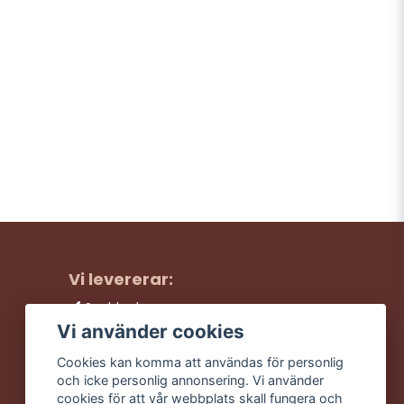
Vi levererar:
Snabba leveranser
Trygga köp
Vi använder cookies
Fri frakt över 499:-
Cookies kan komma att användas för personlig
Trevlig kundtjänst
och icke personlig annonsering. Vi använder
cookies för att vår webbplats skall fungera och