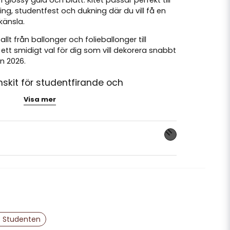
glossy guld och blått. Kitet passar perfekt till
ng, studentfest och dukning där du vill få en
 känsla.
llt från ballonger och folieballonger till
 ett smidigt val för dig som vill dekorera snabbt
n 2026.
nskit för studentfirande och
ng
Visa mer
 blått och guld
allonger med texten Student,
026-ballonger, latexballonger, konfetti
nna produkten...
ekoration, ballongbukett, fotohörna och
ng och upphängning med medföljande
ingår
email
Mejladress
 Studenten
afirande och större studentfester