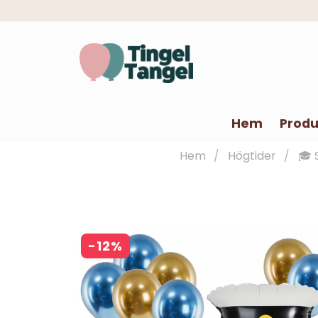
Hem
Produ
Hem
Högtider
🎓 
-
12
%