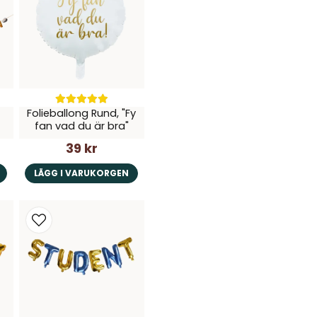
Ja, ni får publice
Folieballong Rund, "Fy
fan vad du är bra"
39 kr
LÄGG I VARUKORGEN