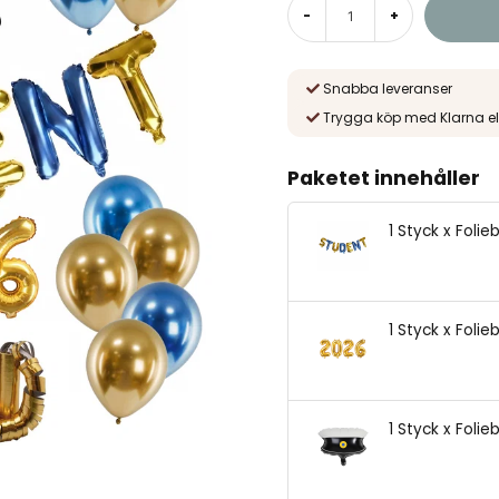
-
+
Snabba leveranser
Trygga köp med Klarna el
Paketet innehåller
1 Styck x Folie
1 Styck x Folie
1 Styck x Foli