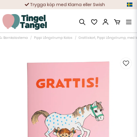
Trygga köp med Klarna eller Swish
10 000-tals nöjda kunder
🥳 Barnkalastema
Pippi Långstrump Kalas
Grattiskort, Pippi Långstrump, med 