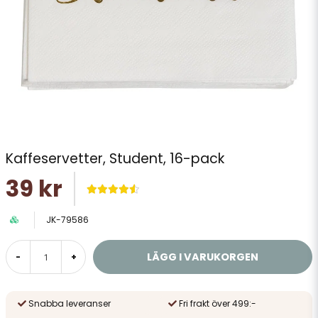
Kaffeservetter, Student, 16-pack
39 kr
JK-79586
LÄGG I VARUKORGEN
-
+
Snabba leveranser
Fri frakt över 499:-