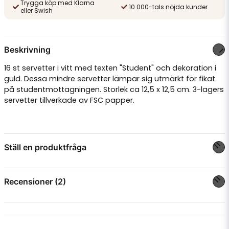
Trygga köp med Klarna
10 000-tals nöjda kunder
eller Swish
Beskrivning
16 st servetter i vitt med texten "Student" och dekoration i
guld. Dessa mindre servetter lämpar sig utmärkt för fikat
på studentmottagningen. Storlek ca 12,5 x 12,5 cm. 3-lagers
servetter tillverkade av FSC papper.
Ställ en produktfråga
question
Fråga oss något om denna produkten...
Recensioner (2)
Linda Terese Alice
för 3 månader sedan
name