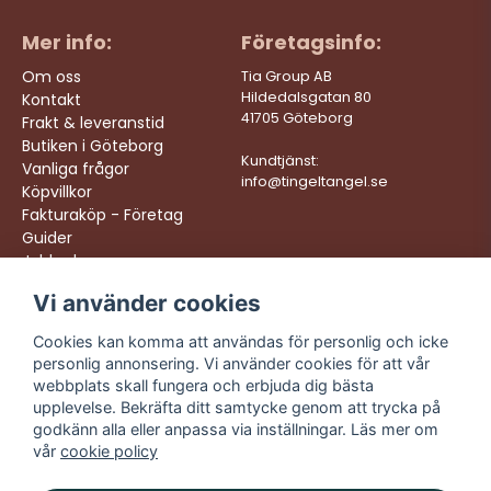
Mer info:
Företagsinfo:
Om oss
Tia Group AB
Hildedalsgatan 80
Kontakt
41705 Göteborg
Frakt & leveranstid
Butiken i Göteborg
Kundtjänst:
Vanliga frågor
info@tingeltangel.se
Köpvillkor
Fakturaköp - Företag
Guider
Jobba hos oss
Vi använder cookies
Följ oss:
Vi levererar:
Instagram
Snabba leveranser
Cookies kan komma att användas för personlig och icke
Trygga köp
personlig annonsering. Vi använder cookies för att vår
Facebook
Fri frakt över 499:-
webbplats skall fungera och erbjuda dig bästa
TikTok
upplevelse. Bekräfta ditt samtycke genom att trycka på
Trevlig kundtjänst
godkänn alla eller anpassa via inställningar. Läs mer om
YouTube
vår
cookie policy