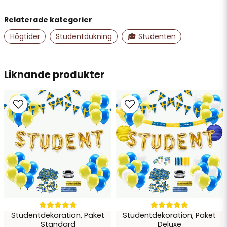
Namn
Ann
Relaterade kategorier
för 2 år sedan
Högtider
Studentdukning
🎓 Studenten
email
Mejladress
Liknande produkter
Ja, ni får publicera min fråga
Skicka fråga
Studentdekoration, Paket
Studentdekoration, Paket
Standard
Deluxe