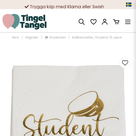
Trygga köp med Klarna eller Swish
10 000-tals nöjda kunder
Hem
Högtider
🎓 Studenten
Kaffeservetter, Student, 16-pack