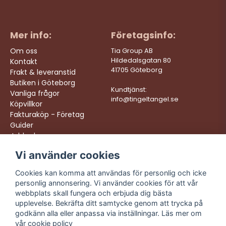
Mer info:
Företagsinfo:
Om oss
Tia Group AB
Hildedalsgatan 80
Kontakt
41705 Göteborg
Frakt & leveranstid
Butiken i Göteborg
Kundtjänst:
Vanliga frågor
info@tingeltangel.se
Köpvillkor
Fakturaköp - Företag
Guider
Jobba hos oss
Vi använder cookies
Följ oss:
Vi levererar:
Instagram
Snabba leveranser
Cookies kan komma att användas för personlig och icke
Trygga köp
personlig annonsering. Vi använder cookies för att vår
Facebook
Fri frakt över 499:-
webbplats skall fungera och erbjuda dig bästa
TikTok
upplevelse. Bekräfta ditt samtycke genom att trycka på
Trevlig kundtjänst
godkänn alla eller anpassa via inställningar. Läs mer om
YouTube
vår
cookie policy