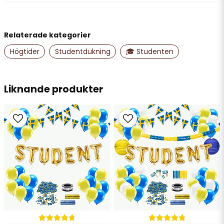
för 1 månad sedan
name
Namn
Anonym
Relaterade kategorier
för 1 år sedan
Högtider
Studentdukning
🎓 Studenten
email
Mejladress
Liknande produkter
Ja, ni får publicera min fråga
Skicka fråga