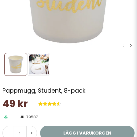
Pappmugg, Student, 8-pack
49 kr
JK-79587
LÄGG I VARUKORGEN
-
+