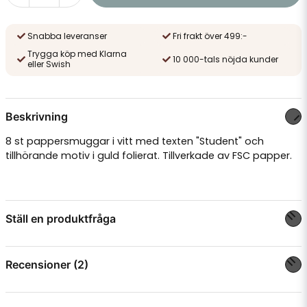
Snabba leveranser
Fri frakt över 499:-
Trygga köp med Klarna
10 000-tals nöjda kunder
eller Swish
Beskrivning
8 st pappersmuggar i vitt med texten "Student" och
tillhörande motiv i guld folierat. Tillverkade av FSC papper.
Ställ en produktfråga
question
Fråga oss något om denna produkten...
Recensioner (2)
Krista