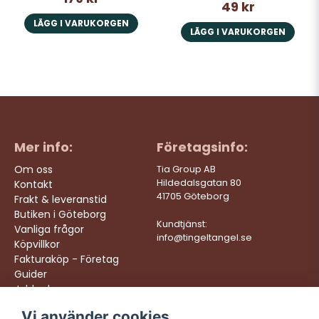
49 kr
LÄGG I VARUKORGEN
LÄGG I VARUKORGEN
Mer info:
Företagsinfo:
Om oss
Tia Group AB
Hildedalsgatan 80
Kontakt
41705 Göteborg
Frakt & leveranstid
Butiken i Göteborg
Kundtjänst:
Vanliga frågor
info@tingeltangel.se
Köpvillkor
Fakturaköp - Företag
Guider
Jobba hos oss
Vi använder cookies
Följ oss:
Vi levererar: