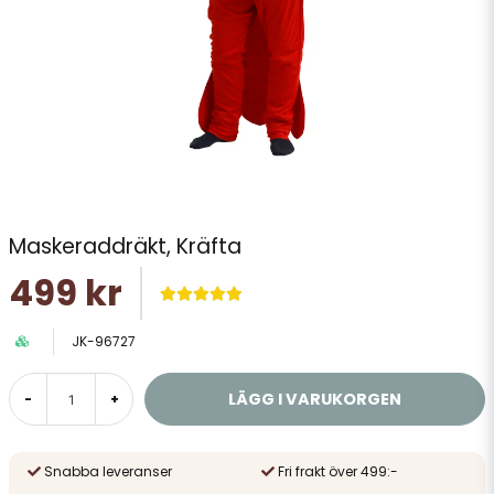
Maskeraddräkt, Kräfta
499 kr
JK-96727
LÄGG I VARUKORGEN
-
+
Snabba leveranser
Fri frakt över 499:-