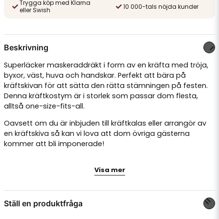
Trygga köp med Klarna
10 000-tals nöjda kunder
eller Swish
Beskrivning
Superläcker maskeraddräkt i form av en kräfta med tröja,
byxor, väst, huva och handskar. Perfekt att bära på
kräftskivan för att sätta den rätta stämningen på festen.
Denna kräftkostym är i storlek som passar dom flesta,
alltså one-size-fits-all.
Oavsett om du är inbjuden till kräftkalas eller arrangör av
en kräftskiva så kan vi lova att dom övriga gästerna
kommer att bli imponerade!
Tröja, byxor, väst, huva och handskar
Visa mer
One-size-fits-all
Ställ en produktfråga