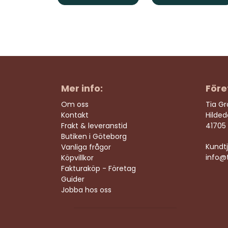
Mer info:
Före
Om oss
Tia G
Kontakt
Hilde
Frakt & leveranstid
41705
Butiken i Göteborg
Kundtj
Vanliga frågor
info@t
Köpvillkor
Fakturaköp - Företag
Guider
Jobba hos oss