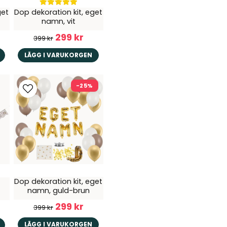
Butiken svarade
get
Dop dekoration kit, eget
Hej! Det går, det är bara
namn, vit
och ju större del av ba
299 kr
399 kr
16 tecken. Dock funkar 
LÄGG I VARUKORGEN
-25%
Dop dekoration kit, eget
namn, guld-brun
299 kr
399 kr
LÄGG I VARUKORGEN