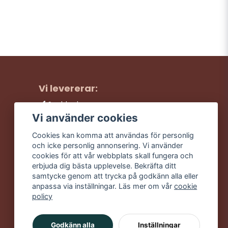
Vi levererar:
Snabba leveranser
Trygga köp
Vi använder cookies
Fri frakt över 499:-
Cookies kan komma att användas för personlig
Trevlig kundtjänst
och icke personlig annonsering. Vi använder
cookies för att vår webbplats skall fungera och
erbjuda dig bästa upplevelse. Bekräfta ditt
samtycke genom att trycka på godkänn alla eller
anpassa via inställningar. Läs mer om vår
cookie
policy
Godkänn alla
Inställningar