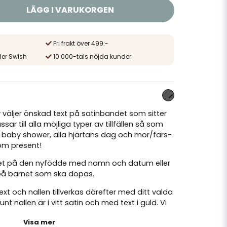
LÄGG I VARUKORGEN
Fri frakt över 499:-
ler Swish
10 000-tals nöjda kunder
v väljer önskad text på satinbandet som sitter
sar till alla möjliga typer av tillfällen så som
 baby shower, alla hjärtans dag och mor/fars-
som present!
mnet på den nyfödde med namn och datum eller
 på barnet som ska döpas.
text och nallen tillverkas därefter med ditt valda
t nallen är i vitt satin och med text i guld. Vi
ge 16 tecken så att texten får plats på
Visa mer
t använda hjärt-emojin samt siffror.