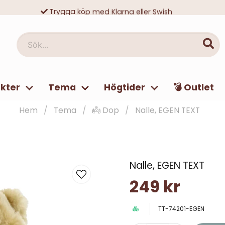
Trygga köp med Klarna eller Swish
10 000-tals nöjda kunder
Sök...
kter
Tema
Högtider
💣 Outlet
Hem
Tema
👼 Dop
Nalle, EGEN TEXT
Nalle, EGEN TEXT
249 kr
TT-74201-EGEN