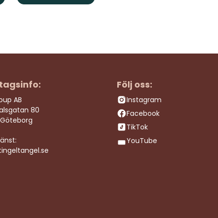
tagsinfo:
Följ oss:
roup AB
Instagram
dalsgatan 80
Facebook
 Göteborg
TikTok
änst:
YouTube
ingeltangel.se