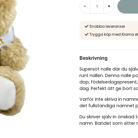
-
+
Snabba leveranser
Trygga köp med Klarna el
Beskrivning
Supersöt nalle där du själ
runt nallen. Denna nalle pas
dop, födelsedagspresent,
dag. Perfekt att ge bort 
Varför inte skriva in na
det fullständiga namnet
Du skriver själv in önskad 
namn. Bandet som sitter run
rekommenderar att max an
framsidan. Det går bra at