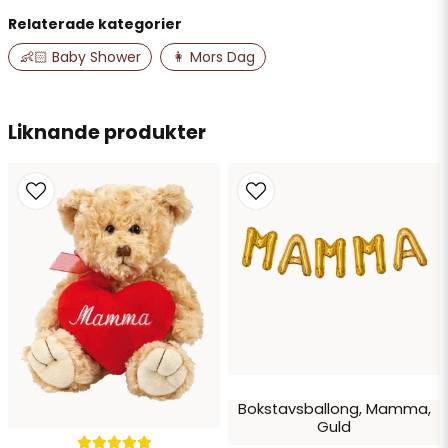
Relaterade kategorier
name
Namn
👶🏻 Baby Shower
👩 Mors Dag
email
Liknande produkter
Mejladress
Ja, ni får publicera min fråga
Bokstavsballong, Mamma,
Skicka fråga
Guld