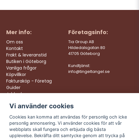
Mer info:
Företagsinfo:
Om oss
Tia Group AB
Hildedalsgatan 80
Kontakt
41705 Göteborg
Frakt & leveranstid
Butiken i Göteborg
Kundtjänst:
Vanliga frågor
info@tingeltangel.se
Köpvillkor
Fakturaköp - Företag
Guider
Jobba hos oss
Vi använder cookies
Följ oss:
Vi levererar:
Instagram
Snabba leveranser
Cookies kan komma att användas för personlig och icke
Trygga köp
personlig annonsering. Vi använder cookies för att vår
Facebook
Fri frakt över 499:-
webbplats skall fungera och erbjuda dig bästa
TikTok
upplevelse. Bekräfta ditt samtycke genom att trycka på
Trevlig kundtjänst