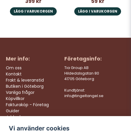
399 kr
59 kr
LÄGG I VARUKORGEN
LÄGG I VARUKORGEN
Mer info:
Företagsinfo:
Om oss
Tia Group AB
Hildedalsgatan 80
Kontakt
41705 Göteborg
Frakt & leveranstid
Butiken i Göteborg
Kundtjänst:
Vanliga frågor
info@tingeltangel.se
Köpvillkor
Fakturaköp - Företag
Guider
Jobba hos oss
Vi använder cookies
Följ oss:
Vi levererar: