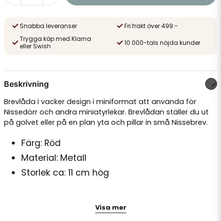
Snabba leveranser
Fri frakt över 499:-
Trygga köp med Klarna
10 000-tals nöjda kunder
eller Swish
Beskrivning
Brevlåda i vacker design i miniformat att använda för
Nissedörr och andra miniatyrlekar. Brevlådan ställer du ut
på golvet eller på en plan yta och pillar in små Nissebrev.
Färg: Röd
Material: Metall
Storlek ca: 11 cm hög
Obs: Tänk på att lådan är stängd så pilla inte ner breven
Visa mer
helt i brevlådan!