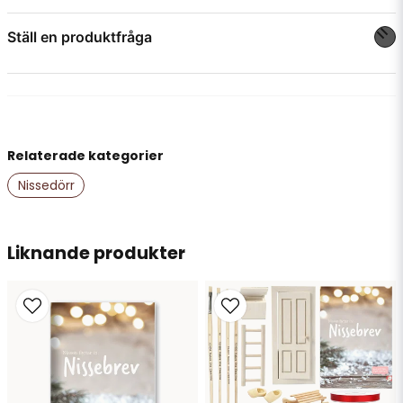
Ställ en produktfråga
question
Fråga oss något om denna produkten...
Relaterade kategorier
name
Namn
Nissedörr
email
Liknande produkter
Mejladress
Ja, ni får publicera min fråga