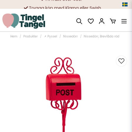
Trygga köp med Klarna eller Swish
10 000-tals nöjda kunder
Hem
Produkter
📌 Pyssel
Nissedörr
Nissedörr, Brevlåda röd