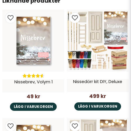
Liknande produkter
Ja, ni får publicera min fråga
Skicka fråga
Nissedörr kit DIY, Deluxe
Nissebrev, Volym 1
499 kr
49 kr
LÄGG I VARUKORGEN
LÄGG I VARUKORGEN