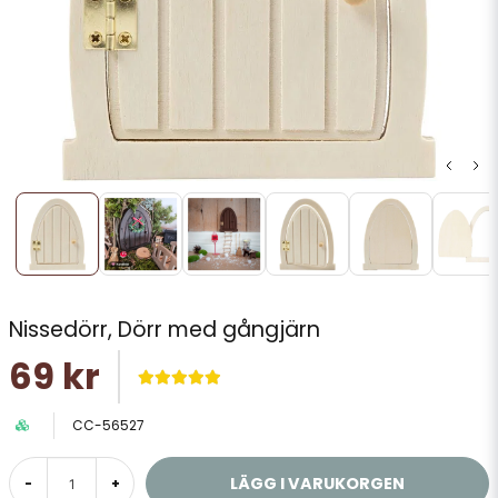
Nissedörr, Dörr med gångjärn
69 kr
CC-56527
LÄGG I VARUKORGEN
-
+