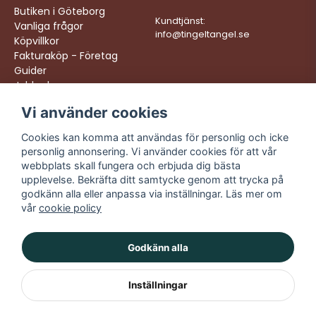
Butiken i Göteborg
Kundtjänst:
Vanliga frågor
info@tingeltangel.se
Köpvillkor
Fakturaköp - Företag
Guider
Jobba hos oss
Vi använder cookies
Följ oss:
Vi levererar:
Instagram
Snabba leveranser
Cookies kan komma att användas för personlig och icke
Trygga köp
personlig annonsering. Vi använder cookies för att vår
Facebook
Fri frakt över 499:-
webbplats skall fungera och erbjuda dig bästa
TikTok
upplevelse. Bekräfta ditt samtycke genom att trycka på
Trevlig kundtjänst
godkänn alla eller anpassa via inställningar. Läs mer om
YouTube
vår
cookie policy
Godkänn alla
Inställningar