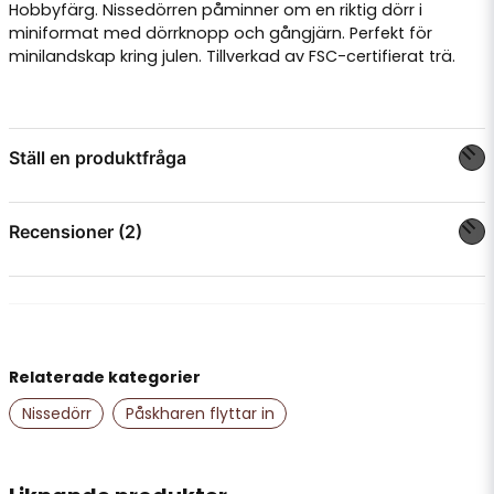
Hobbyfärg
. Nissedörren påminner om en riktig dörr i
miniformat med dörrknopp och gångjärn. Perfekt för
minilandskap kring julen. Tillverkad av FSC-certifierat trä.
Ställ en produktfråga
question
Fråga oss något om denna produkten...
Recensioner (2)
Maja
för 1 år sedan
name
Namn
Jättefin dörr, väldigt snabb leverans och känns
som en trevlig butik!
Relaterade kategorier
Louise E
Nissedörr
Påskharen flyttar in
email
Mejladress
för 3 år sedan
Bra