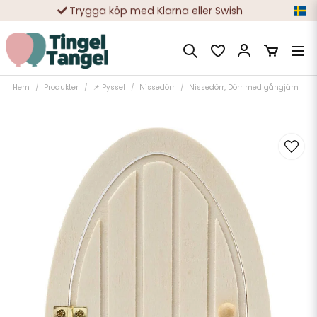
Trygga köp med Klarna eller Swish
10 000-tals nöjda kunder
Hem
Produkter
📌 Pyssel
Nissedörr
Nissedörr, Dörr med gångjärn