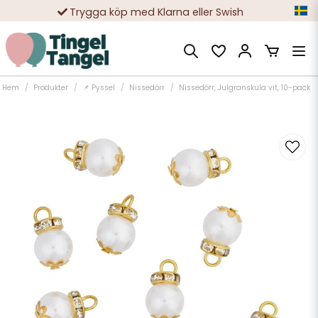
Trygga köp med Klarna eller Swish
10 000-tals nöjda kunder
Hem
Produkter
📌 Pyssel
Nissedörr
Nissedörr, Julgranskula vit, 10-pack