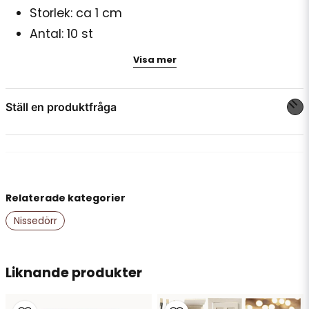
Storlek: ca 1 cm
Antal: 10 st
Färg: Vit med detaljer i guldfärg
Visa mer
OBS: Inte lämpligt för dig med småbarn hemma som
stoppar saker i munnen!
Ställ en produktfråga
OBS: Gran ingår ej
question
Fråga oss något om denna produkten...
Relaterade kategorier
name
Namn
Nissedörr
email
Liknande produkter
Mejladress