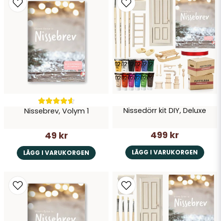
Ja, ni får publicera min fråga
Nissedörr kit DIY, Deluxe
Nissebrev, Volym 1
Skicka fråga
499 kr
49 kr
LÄGG I VARUKORGEN
LÄGG I VARUKORGEN