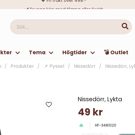
Trygga köp med Klarna eller Swish
10 000-tals nöjda kunder
Sök...
kter
Tema
Högtider
💣 Outlet
m
Produkter
📌 Pyssel
Nissedörr
Nissedörr, Ly
Nissedörr, Lykta
49 kr
HF-3481020