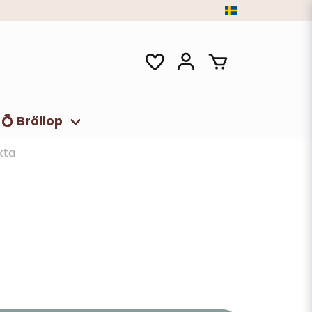
💍 Bröllop
kta