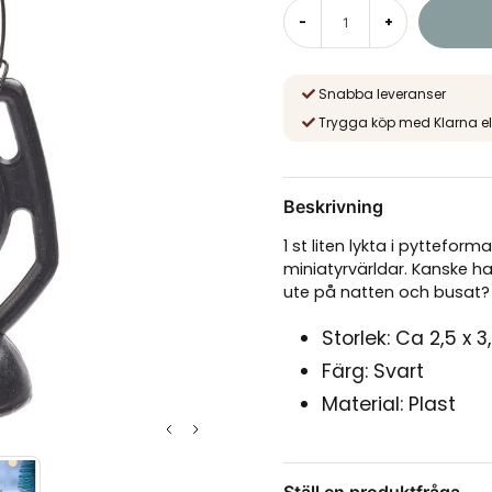
-
+
Snabba leveranser
Trygga köp med Klarna el
Beskrivning
1 st liten lykta i pyttefor
miniatyrvärldar. Kanske har
ute på natten och busat
Storlek: Ca 2,5 x 
Färg: Svart
Material: Plast