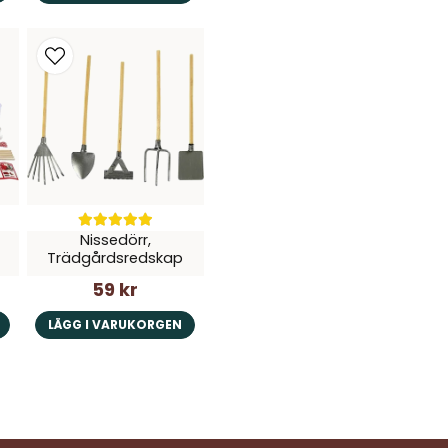
Nissedörr,
Trädgårdsredskap
59 kr
LÄGG I VARUKORGEN