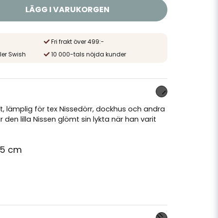
LÄGG I VARUKORGEN
Fri frakt över 499:-
ler Swish
10 000-tals nöjda kunder
mat, lämplig för tex Nissedörr, dockhus och andra
 den lilla Nissen glömt sin lykta när han varit
?
3,5 cm