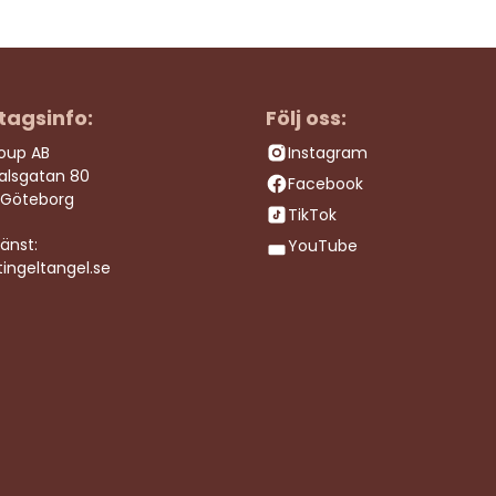
tagsinfo:
Följ oss:
roup AB
Instagram
dalsgatan 80
Facebook
 Göteborg
TikTok
änst:
YouTube
ingeltangel.se