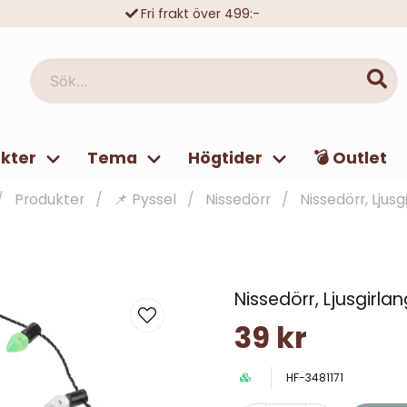
Fri frakt över 499:-
Trygga köp med Klarna eller Swish
10 000-tals nöjda kunder
Sök...
kter
Tema
Högtider
💣 Outlet
Produkter
📌 Pyssel
Nissedörr
Nissedörr, Ljusg
Nissedörr, Ljusgirla
39 kr
HF-3481171