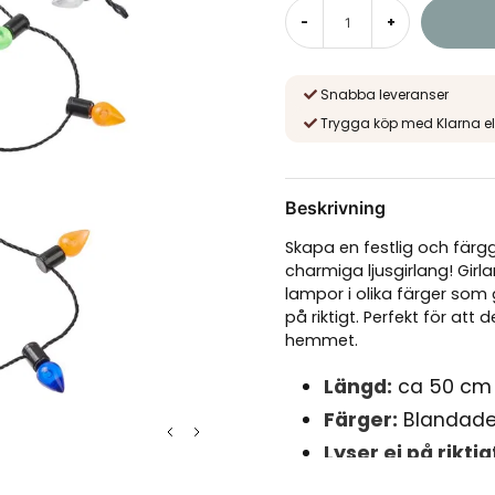
-
+
Snabba leveranser
Trygga köp med Klarna el
Beskrivning
Skapa en festlig och fär
charmiga ljusgirlang! Gir
lampor i olika färger som 
på riktigt. Perfekt för att 
hemmet.
Längd:
ca 50 cm
Färger:
Blandade
Lyser ej på riktig
Perfekt till nissed