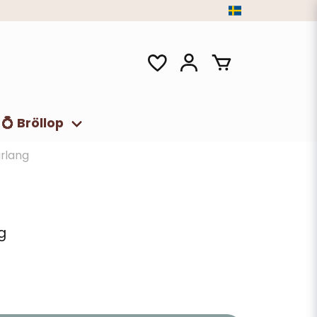
💍 Bröllop
irlang
ng