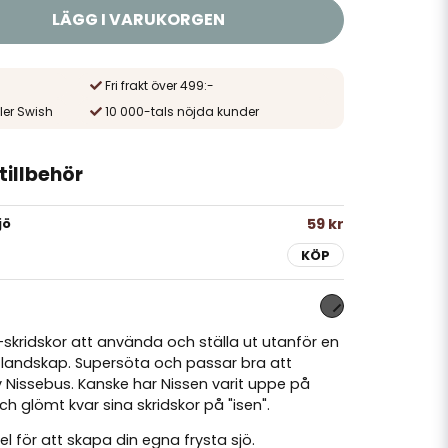
LÄGG I VARUKORGEN
Fri frakt över 499:-
ler Swish
10 000-tals nöjda kunder
illbehör
59 kr
jö
KÖP
skridskor att använda och ställa ut utanför en
i-landskap. Supersöta och passar bra att
v Nissebus. Kanske har Nissen varit uppe på
ch glömt kvar sina skridskor på "isen".
el för att skapa din egna frysta sjö.