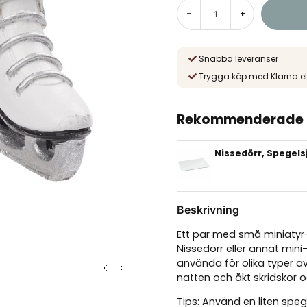
-
+
Snabba leveranser
Trygga köp med Klarna el
Rekommenderade t
Nissedörr, Spegels
Beskrivning
Ett par med små miniatyr-
Nissedörr eller annat min
använda för olika typer a
natten och åkt skridskor o
Tips: Använd en liten speg