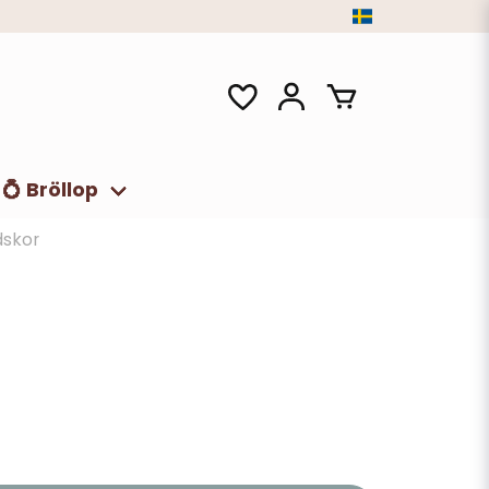
💍 Bröllop
dskor