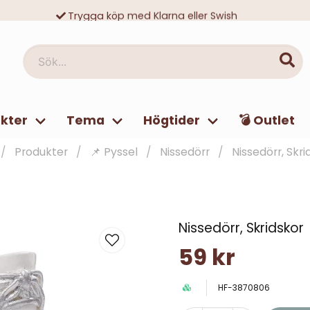
Trygga köp med Klarna eller Swish
10 000-tals nöjda kunder
Sök...
kter
Tema
Högtider
💣 Outlet
Produkter
📌 Pyssel
Nissedörr
Nissedörr, Skri
Nissedörr, Skridskor
59 kr
HF-3870806