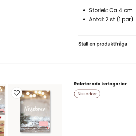
Storlek: Ca 4 cm
Antal: 2 st (1 par)
Ställ en produktfråga
question
Fråga oss något om de
Relaterade kategorier
name
Namn
Nissedörr
Ja, ni får publice