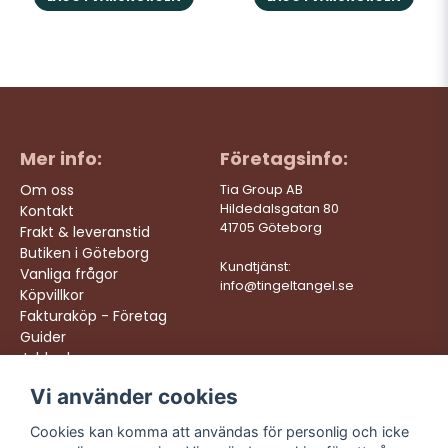
Mer info:
Företagsinfo:
Om oss
Tia Group AB
Hildedalsgatan 80
Kontakt
41705 Göteborg
Frakt & leveranstid
Butiken i Göteborg
Kundtjänst:
Vanliga frågor
info@tingeltangel.se
Köpvillkor
Fakturaköp - Företag
Guider
Jobba hos oss
Vi använder cookies
Följ oss:
Vi levererar:
Instagram
Snabba leveranser
Cookies kan komma att användas för personlig och icke