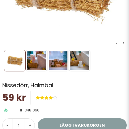
Nissedörr, Halmbal
59 kr
HF-3481066
LÄGG I VARUKORGEN
-
+