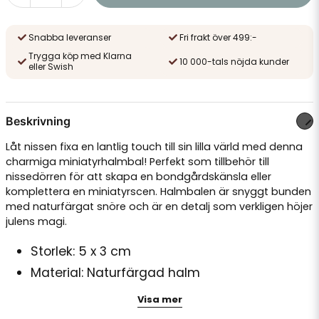
Snabba leveranser
Fri frakt över 499:-
Trygga köp med Klarna
10 000-tals nöjda kunder
eller Swish
Beskrivning
Låt nissen fixa en lantlig touch till sin lilla värld med denna
charmiga miniatyrhalmbal! Perfekt som tillbehör till
nissedörren för att skapa en bondgårdskänsla eller
komplettera en miniatyrscen. Halmbalen är snyggt bunden
med naturfärgat snöre och är en detalj som verkligen höjer
julens magi.
Storlek: 5 x 3 cm
Material: Naturfärgad halm
Perfekt till nissedörrar eller andra
Visa mer
miniatyrlandskap