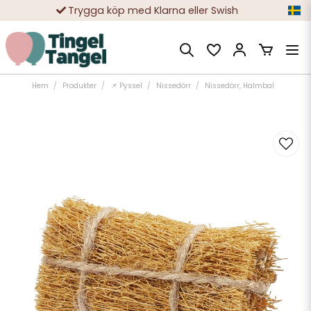
Trygga köp med Klarna eller Swish
10 000-tals nöjda kunder
Hem
Produkter
📌 Pyssel
Nissedörr
Nissedörr, Halmbal