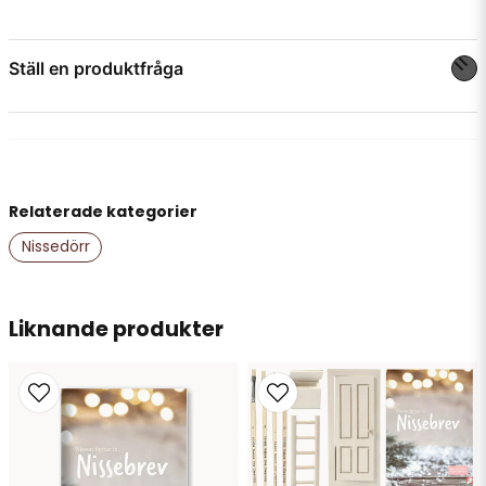
Ställ en produktfråga
question
Fråga oss något om denna produkten...
Relaterade kategorier
name
Namn
Nissedörr
email
Liknande produkter
Mejladress
Ja, ni får publicera min fråga