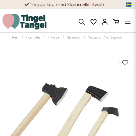
Trygga köp med Klarna eller Swish
10 000-tals nöjda kunder
Hem
Produkter
📌 Pyssel
Nissedörr
Nissedörr, Yxa 3-pack