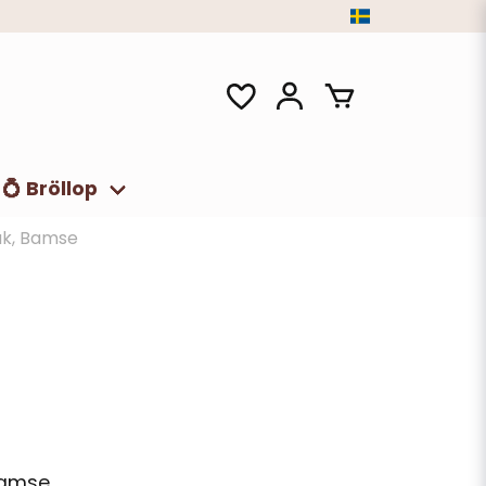
💍 Bröllop
k, Bamse