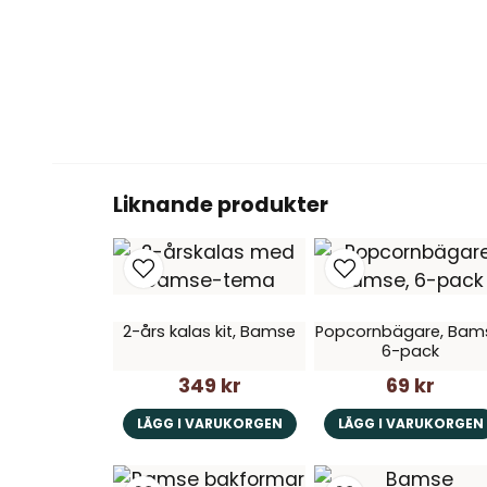
Liknande produkter
2-års kalas kit, Bamse
Popcornbägare, Bam
6-pack
349 kr
69 kr
LÄGG I VARUKORGEN
LÄGG I VARUKORGEN