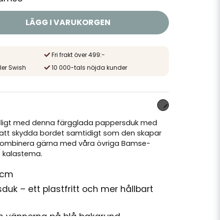
LÄGG I VARUKORGEN
Fri frakt över 499:-
ler Swish
10 000-tals nöjda kunder
stligt med denna färgglada pappersduk med
 att skydda bordet samtidigt som den skapar
 Kombinera gärna med våra övriga Bamse-
t kalastema.
 cm
uk – ett plastfritt och mer hållbart
 vännerna på blå bakgrund