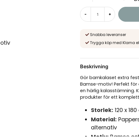
-
+
Snabba leveranser
Trygga köp med Klarna el
Beskrivning
Gör barnkalaset extra fe
Bamse-motiv! Perfekt för
en härlig kalasstämning.
produkter för ett komplet
Storlek:
120 x 180
Material:
Pappersd
alternativ
Motiv:
Bamse och