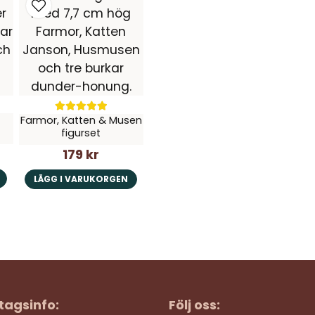
Farmor, Katten & Musen
figurset
179 kr
LÄGG I VARUKORGEN
tagsinfo:
Följ oss: