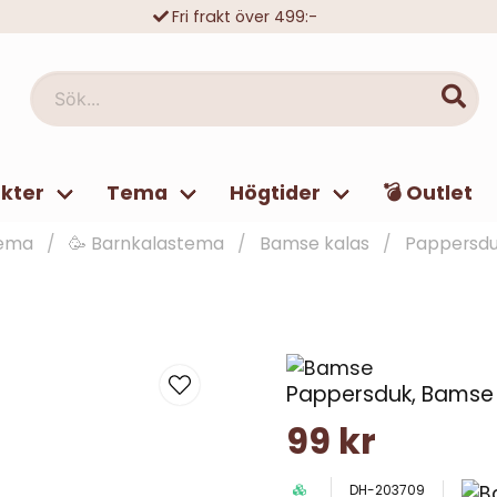
Fri frakt över 499:-
Trygga köp med Klarna eller Swish
10 000-tals nöjda kunder
Sök...
kter
Tema
Högtider
💣 Outlet
ema
🥳 Barnkalastema
Bamse kalas
Pappersdu
Pappersduk, Bamse
99 kr
DH-203709