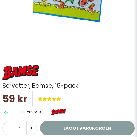
Servetter, Bamse, 16-pack
59 kr
DH-203658
LÄGG I VARUKORGEN
-
+