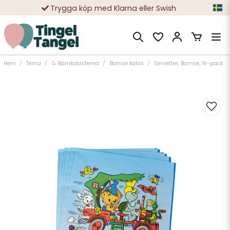
Trygga köp med Klarna eller Swish
10 000-tals nöjda kunder
Hem
Tema
🥳 Barnkalastema
Bamse kalas
Servetter, Bamse, 16-pack