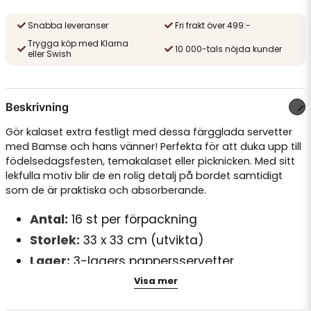
Snabba leveranser
Fri frakt över 499:-
Trygga köp med Klarna
10 000-tals nöjda kunder
eller Swish
Beskrivning
Gör kalaset extra festligt med dessa färgglada servetter
med Bamse och hans vänner! Perfekta för att duka upp till
födelsedagsfesten, temakalaset eller picknicken. Med sitt
lekfulla motiv blir de en rolig detalj på bordet samtidigt
som de är praktiska och absorberande.
Antal:
16 st per förpackning
Storlek:
33 x 33 cm (utvikta)
Lager:
3-lagers pappersservetter
Motiv:
Bamse och hans vänner på äventyr
Visa mer
Perfekt till:
Barnkalas, picknick och Bamse-