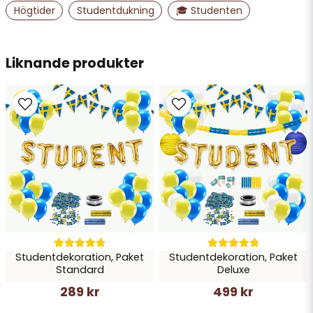
name
Namn
Högtider
Studentdukning
🎓 Studenten
email
Liknande produkter
Mejladress
Ja, ni får publicera min fråga
Studentdekoration, Paket
Studentdekoration, Paket
Skicka fråga
Standard
Deluxe
289 kr
499 kr