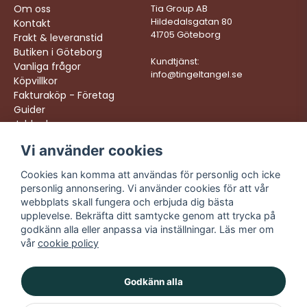
Om oss
Tia Group AB
Hildedalsgatan 80
Kontakt
41705 Göteborg
Frakt & leveranstid
Butiken i Göteborg
Kundtjänst:
Vanliga frågor
info@tingeltangel.se
Köpvillkor
Fakturaköp - Företag
Guider
Jobba hos oss
Vi använder cookies
Följ oss:
Vi levererar:
Instagram
Snabba leveranser
Cookies kan komma att användas för personlig och icke
Trygga köp
personlig annonsering. Vi använder cookies för att vår
Facebook
Fri frakt över 499:-
webbplats skall fungera och erbjuda dig bästa
TikTok
upplevelse. Bekräfta ditt samtycke genom att trycka på
Trevlig kundtjänst
godkänn alla eller anpassa via inställningar. Läs mer om
YouTube
vår
cookie policy
Godkänn alla