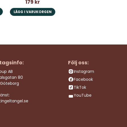
179 kr
LÄGG I VARUKORGEN
tagsinfo:
Följ oss:
roup AB
Instagram
dalsgatan 80
Facebook
 Göteborg
TikTok
änst:
YouTube
ingeltangel.se