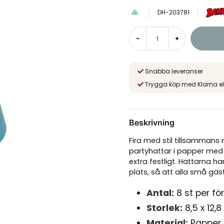
DH-203781
-
+
Snabba leveranser
Trygga köp med Klarna el
Beskrivning
Fira med stil tillsamman
partyhattar i papper med
extra festligt. Hattarna
plats, så att alla små gä
Antal:
8 st per fö
Storlek:
8,5 x 12,
Material:
Papper