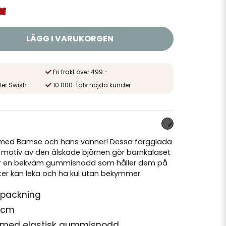
LÄGG I VARUKORGEN
Fri frakt över 499:-
ler Swish
10 000-tals nöjda kunder
s med Bamse och hans vänner! Dessa färgglada
 motiv av den älskade björnen gör barnkalaset
 har en bekväm gummisnodd som håller dem på
ster kan leka och ha kul utan bekymmer.
rpackning
8 cm
 med elastisk gummisnodd