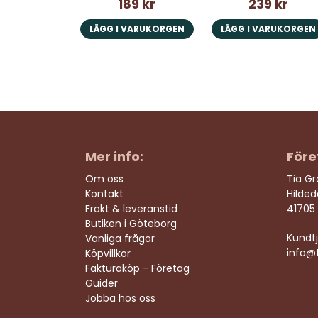
189 kr
239 kr
LÄGG I VARUKORGEN
LÄGG I VARUKORGEN
Mer info:
Före
Om oss
Tia G
Kontakt
Hilde
Frakt & leveranstid
41705
Butiken i Göteborg
Kundtj
Vanliga frågor
info@t
Köpvillkor
Fakturaköp - Företag
Guider
Jobba hos oss