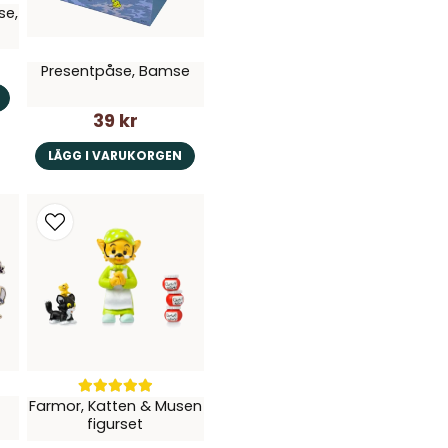
se,
Presentpåse, Bamse
39 kr
LÄGG I VARUKORGEN
Farmor, Katten & Musen
figurset