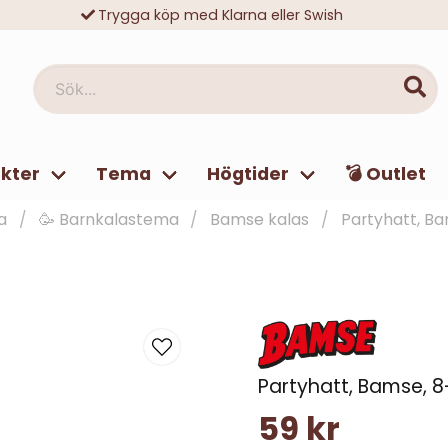
Trygga köp med Klarna eller Swish
10 000-tals nöjda kunder
Sök...
kter
Tema
Högtider
💣 Outlet
a
🥳 Barnkalastema
Bamse kalas
Partyhatt, B
Partyhatt, Bamse, 
59 kr