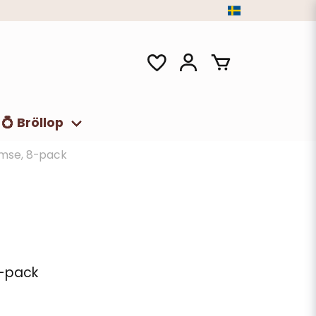
💍 Bröllop
amse, 8-pack
8-pack