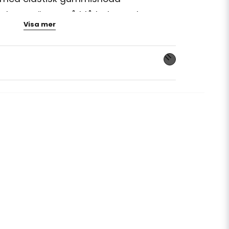
 hans vänner på blå bakgrund
Visa mer
alas, Bamse-tema och maskerad
a övriga Bamse-produkter för en
nna produkten...
email
Mejladress
ra min fråga