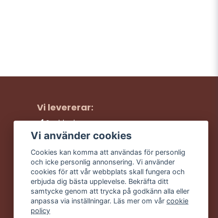
Vi levererar:
Snabba leveranser
Trygga köp
Vi använder cookies
Fri frakt över 499:-
Cookies kan komma att användas för personlig
Trevlig kundtjänst
och icke personlig annonsering. Vi använder
cookies för att vår webbplats skall fungera och
erbjuda dig bästa upplevelse. Bekräfta ditt
samtycke genom att trycka på godkänn alla eller
anpassa via inställningar. Läs mer om vår
cookie
policy