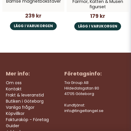
Bamse magnetbokstäver
Farmor, Katten & Musen
figurset
239 kr
179 kr
LÄGG I VARUKORGEN
LÄGG I VARUKORGEN
Mer info:
Företagsinfo:
Om oss
Tia Group AB
Hildedalsgatan 80
Kontakt
41705 Göteborg
Frakt & leveranstid
Butiken i Göteborg
Kundtjänst:
Vanliga frågor
info@tingeltangel.se
Köpvillkor
Fakturaköp - Företag
Guider