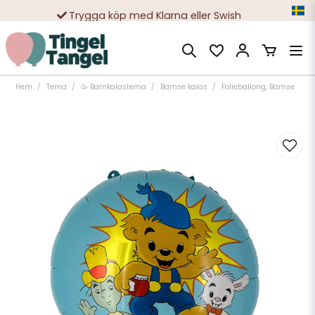
Trygga köp med Klarna eller Swish
10 000-tals nöjda kunder
Hem
Tema
🥳 Barnkalastema
Bamse kalas
Folieballong, Bamse