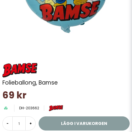
Folieballong, Bamse
69 kr
DH-203662
LÄGG I VARUKORGEN
-
+