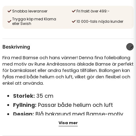
Snabba leveranser
Fri frakt över 499:-
Trygga köp med Klarna
10 000-tals nöjda kunder
eller Swish
Beskrivning
Fira med Bamse och hans vänner! Denna fina folieballong
med motiv av Rune Andréassons älskade Bamse är perfekt
för barnkalaset eller andra festliga tillfällen. Ballongen kan
fyllas med både helium och luft, vilket gör den flexibel och
enkel att använda.
Storlek:
35 cm
Fyllning:
Passar både helium och luft
Design:
Blå bakgrund med Bamse-motiv
Perfekt till:
Bamse-kalas, barnfester och
Visa mer
temadekorationer