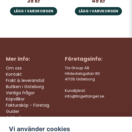
39 kr
49 kr
LÄGG I VARUKORGEN
LÄGG I VARUKORGEN
Mer info:
Företagsinfo:
Om oss
Tia Group AB
Hildedalsgatan 80
Kontakt
41705 Göteborg
Frakt & leveranstid
Butiken i Göteborg
Kundtjänst:
Vanliga frågor
info@tingeltangel.se
Köpvillkor
Fakturaköp - Företag
Guider
Jobba hos oss
Vi använder cookies
Följ oss:
Vi levererar: