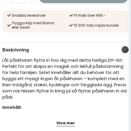
Snabba leveranser
Fri frakt över 499:-
Trygga köp med Klarna
10 000-tals nöjda kunder
eller Swish
Beskrivning
Låt påskharen flytta in hos dig med detta härliga DIY-kit!
Perfekt för att skapa en magisk och lekfull påskstämning
för hela familjen. Setet innehåller allt du behöver för att
bygga ett mysigt krypin åt påskharen – komplett med en
liten trädgård, staket, kycklingar och färgglada ägg. Precis
som när Nissen flyttar in kring jul så flyttar påskharen in vid
påsk.
Innehåll:
Påskhare i trä
Visa mer
Dekorativ dörr