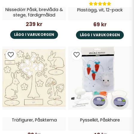
Nissedörr Påsk, brevlåda &
Plastägg, vit, 12-pack
stege, färdigmålad
239 kr
69 kr
LÄGG I VARUKORGEN
LÄGG I VARUKORGEN
Träfigurer, Påsktema
Pysselkit, Påskhare