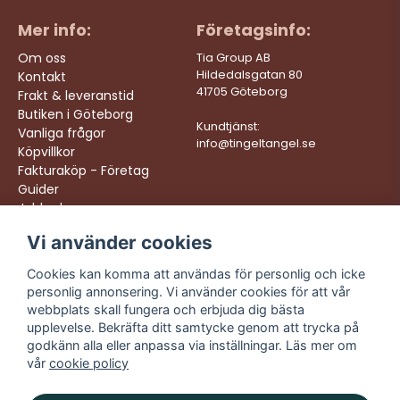
Mer info:
Företagsinfo:
Om oss
Tia Group AB
Hildedalsgatan 80
Kontakt
41705 Göteborg
Frakt & leveranstid
Butiken i Göteborg
Kundtjänst:
Vanliga frågor
info@tingeltangel.se
Köpvillkor
Fakturaköp - Företag
Guider
Jobba hos oss
Vi använder cookies
Följ oss:
Vi levererar:
Instagram
Snabba leveranser
Cookies kan komma att användas för personlig och icke
Trygga köp
personlig annonsering. Vi använder cookies för att vår
Facebook
Fri frakt över 499:-
webbplats skall fungera och erbjuda dig bästa
TikTok
upplevelse. Bekräfta ditt samtycke genom att trycka på
Trevlig kundtjänst
godkänn alla eller anpassa via inställningar. Läs mer om
YouTube
vår
cookie policy