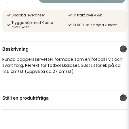
Snabba leveranser
Fri frakt över 499:-
Trygga köp med Klarna
10 000-tals nöjda kunder
eller Swish
Beskrivning
Runda pappersservetter formade som en fotboll i vit och
svart färg. Perfekt för fotbollskalaset. 20st i storlek på ca
13,5 cm/st (uppvikta ca 27 cm/st).
Ställ en produktfråga
question
Fråga oss något om denna produkten...