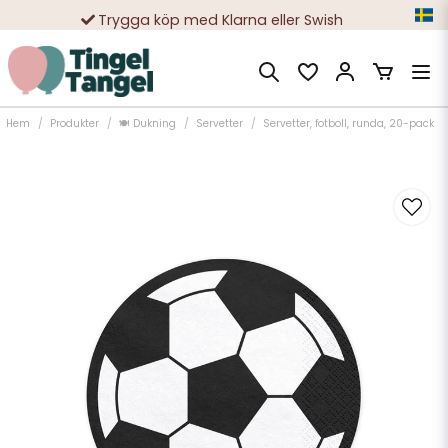
Trygga köp med Klarna eller Swish
10 000-tals nöjda kunder
Hem
Produkter
🍽️ Dukning
Servetter
Servetter, fotboll, runda, 20-pack