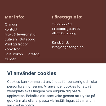
Mer info:
Företagsinfo:
Om oss
Tia Group AB
Hildedalsgatan 80
Kontakt
41705 Göteborg
Frakt & leveranstid
Butiken i Göteborg
Kundtjänst:
Vanliga frågor
info@tingeltangel.se
Köpvillkor
Fakturaköp - Företag
Guider
Jobba hos oss
Vi använder cookies
Följ oss:
Vi levererar:
Instagram
Snabba leveranser
Cookies kan komma att användas för personlig och icke
Trygga köp
personlig annonsering. Vi använder cookies för att vår
Facebook
Fri frakt över 499:-
webbplats skall fungera och erbjuda dig bästa
TikTok
upplevelse. Bekräfta ditt samtycke genom att trycka på
Trevlig kundtjänst
godkänn alla eller anpassa via inställningar. Läs mer om
YouTube
vår
cookie policy