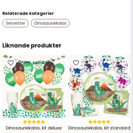
Relaterade kategorier
name
Namn
Servetter
Dinosauriekalas
email
Liknande produkter
Mejladress
Ja, ni får publicera min fråga
Dinosauriekalas, kit deluxe
Dinosauriekalas, kit standard
Skicka fråga