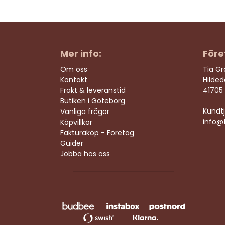
Mer info:
Före
Om oss
Tia G
Kontakt
Hilde
Frakt & leveranstid
41705
Butiken i Göteborg
Kundtj
Vanliga frågor
info@t
Köpvillkor
Fakturaköp - Företag
Guider
Jobba hos oss