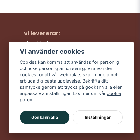
Vi levererar:
Snabba leveranser
Trygga köp
Vi använder cookies
Fri frakt över 499:-
Cookies kan komma att användas för personlig
Trevlig kundtjänst
och icke personlig annonsering. Vi använder
cookies för att vår webbplats skall fungera och
erbjuda dig bästa upplevelse. Bekräfta ditt
samtycke genom att trycka på godkänn alla eller
anpassa via inställningar. Läs mer om vår
cookie
policy
Godkänn alla
Inställningar