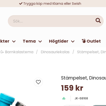
Trygga köp med Klarna eller Swish
10 000-tals nöjda kunder
Sök...
kter
Tema
Högtider
💣 Outlet
🥳 Barnkalastema
Dinosauriekalas
Stämpelset, Din
Stämpelset, Dinosau
159 kr
JK-68168