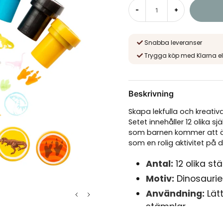
-
+
Snabba leveranser
Trygga köp med Klarna el
Beskrivning
Skapa lekfulla och kreati
Setet innehåller 12 olika
som barnen kommer att älsk
som en rolig aktivitet på 
Antal:
12 olika st
Motiv:
Dinosaurier
Användning:
Lätt
stämplar