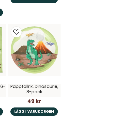
16-
Papptallrik, Dinosaurie,
8-pack
49 kr
LÄGG I VARUKORGEN