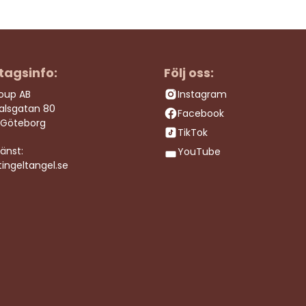
tagsinfo:
Följ oss:
roup AB
Instagram
dalsgatan 80
Facebook
 Göteborg
TikTok
änst:
YouTube
ingeltangel.se