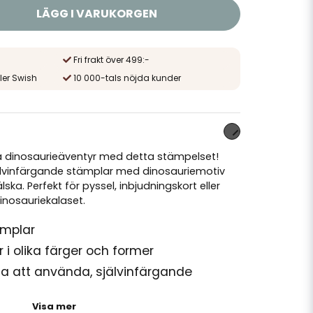
LÄGG I VARUKORGEN
Fri frakt över 499:-
ler Swish
10 000-tals nöjda kunder
va dinosaurieäventyr med detta stämpelset!
 självinfärgande stämplar med dinosauriemotiv
a. Perfekt för pyssel, inbjudningskort eller
dinosauriekalaset.
ämplar
 i olika färger och former
a att använda, självinfärgande
Visa mer