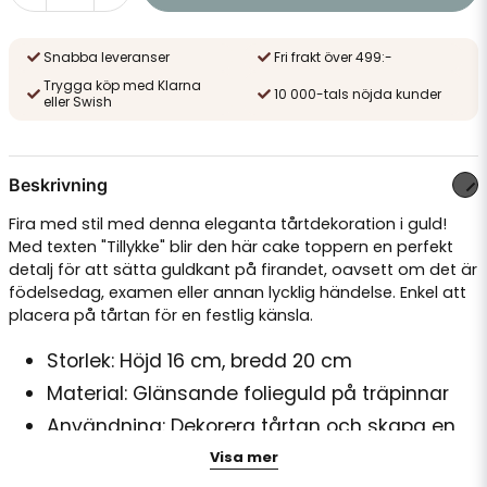
Snabba leveranser
Fri frakt över 499:-
Trygga köp med Klarna
10 000-tals nöjda kunder
eller Swish
Beskrivning
Fira med stil med denna eleganta tårtdekoration i guld!
Med texten "Tillykke" blir den här cake toppern en perfekt
detalj för att sätta guldkant på firandet, oavsett om det är
födelsedag, examen eller annan lycklig händelse. Enkel att
placera på tårtan för en festlig känsla.
Storlek: Höjd 16 cm, bredd 20 cm
Material: Glänsande folieguld på träpinnar
Användning: Dekorera tårtan och skapa en
lyxig stämning på festen
Visa mer