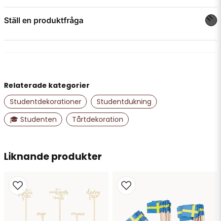
Ställ en produktfråga
question
Fråga oss något om denna produkten...
Relaterade kategorier
name
Namn
Studentdekorationer
Studentdukning
🎓 Studenten
Tårtdekoration
email
Mejladress
Liknande produkter
Ja, ni får publicera min fråga