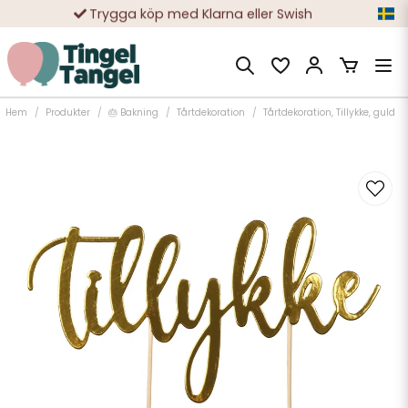
Trygga köp med Klarna eller Swish
10 000-tals nöjda kunder
Hem
Produkter
🎂 Bakning
Tårtdekoration
Tårtdekoration, Tillykke, guld