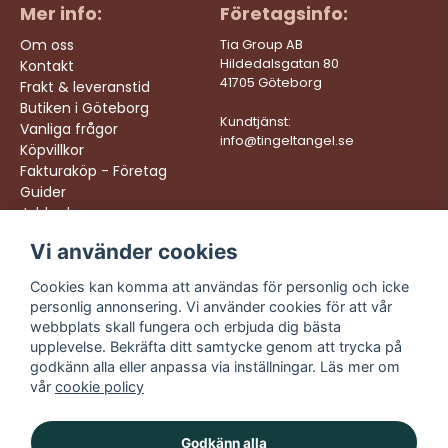
Mer info:
Företagsinfo:
Om oss
Tia Group AB
Hildedalsgatan 80
Kontakt
41705 Göteborg
Frakt & leveranstid
Butiken i Göteborg
Kundtjänst:
Vanliga frågor
info@tingeltangel.se
Köpvillkor
Fakturaköp - Företag
Guider
Jobba hos oss
Vi använder cookies
Följ oss:
Vi levererar:
Instagram
Snabba leveranser
Cookies kan komma att användas för personlig och icke
Trygga köp
personlig annonsering. Vi använder cookies för att vår
Facebook
Fri frakt över 499:-
webbplats skall fungera och erbjuda dig bästa
TikTok
upplevelse. Bekräfta ditt samtycke genom att trycka på
Trevlig kundtjänst
godkänn alla eller anpassa via inställningar. Läs mer om
YouTube
vår
cookie policy
Godkänn alla