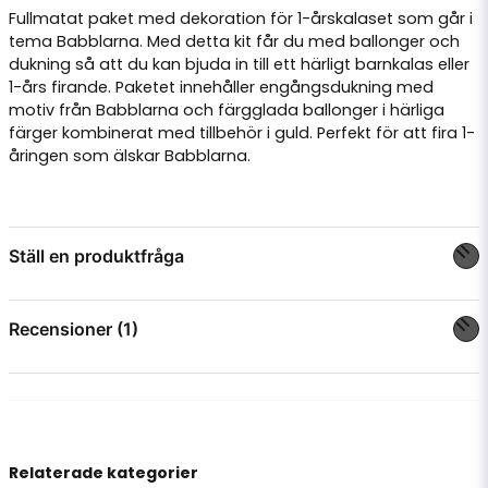
Fullmatat paket med dekoration för 1-årskalaset som går i
tema Babblarna. Med detta kit får du med ballonger och
dukning så att du kan bjuda in till ett härligt barnkalas eller
1-års firande. Paketet innehåller engångsdukning med
motiv från Babblarna och färgglada ballonger i härliga
färger kombinerat med tillbehör i guld. Perfekt för att fira 1-
åringen som älskar Babblarna.
Ställ en produktfråga
question
Fråga oss något om denna produkten...
Recensioner (1)
Yordanos
för 1 år sedan
name
Namn
Relaterade kategorier