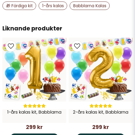
🎁 Färdiga kit
1-års kalas
Babblarna Kalas
email
Mejladress
Liknande produkter
Ja, ni får publicera min fråga
Skicka fråga
1-års kalas kit, Babblarna
2-års kalas kit, Babblarna
299 kr
299 kr