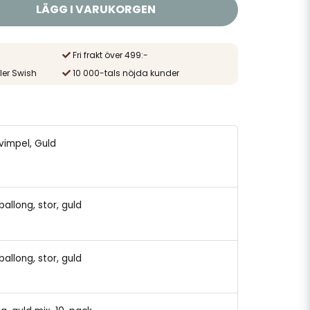
LÄGG I VARUKORGEN
Fri frakt över 499:-
ler Swish
10 000-tals nöjda kunder
gvimpel, Guld
rballong, stor, guld
rballong, stor, guld