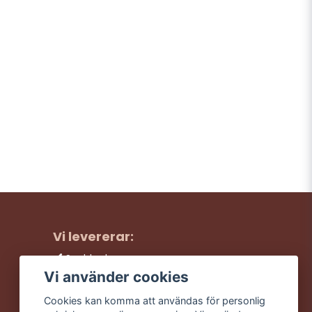
Vi levererar:
Snabba leveranser
Trygga köp
Vi använder cookies
Fri frakt över 499:-
Cookies kan komma att användas för personlig
Trevlig kundtjänst