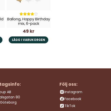
ld
Ballong, Happy Birthday
mix, 6-pack
49 kr
LÄGG I VARUKORGEN
tagsinfo:
Följ oss:
roup AB
Instagram
dalsgatan 80
Facebook
 Göteborg
TikTok