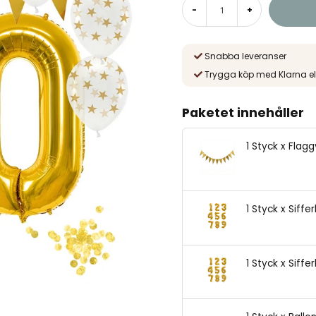
-
+
Snabba leveranser
Trygga köp med Klarna el
Paketet innehåller
1 Styck x Flag
1 Styck x Siffe
1 Styck x Siffe