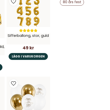
Jättebra produkter
80 års fest
Ja, ni får publice
Sifferballong, stor, guld
ld,
49 kr
LÄGG I VARUKORGEN