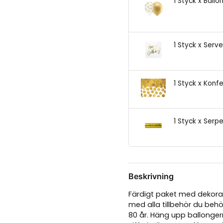
1 Styck x Ballo
1 Styck x Serv
1 Styck x Konfe
1 Styck x Serp
Beskrivning
Färdigt paket med dekorati
med alla tillbehör du behöv
80 år. Häng upp ballonge