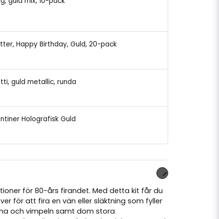
ng, guld mix, 10-pack
etter, Happy Birthday, Guld, 20-pack
tti, guld metallic, runda
entiner Holografisk Guld
oner för 80-års firandet. Med detta kit får du
er för att fira en vän eller släktning som fyller
rna och vimpeln samt dom stora