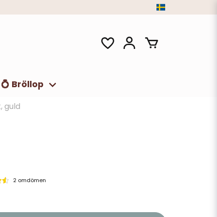
💍 Bröllop
, guld
2 omdömen