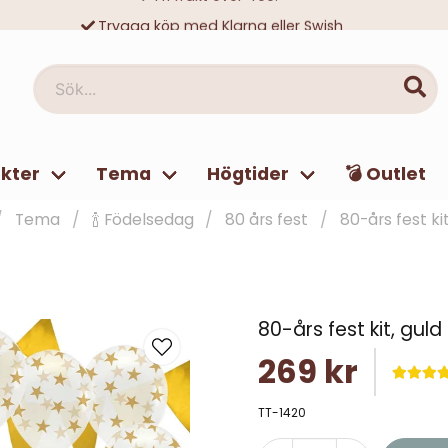
Trygga köp med Klarna eller Swish
10 000-tals nöjda kunder
Sök...
kter
Tema
Högtider
💣 Outlet
Tema
🍾 Födelsedag
80 års fest
80-års fest kit
80-års fest kit, guld
269 kr
TT-1420