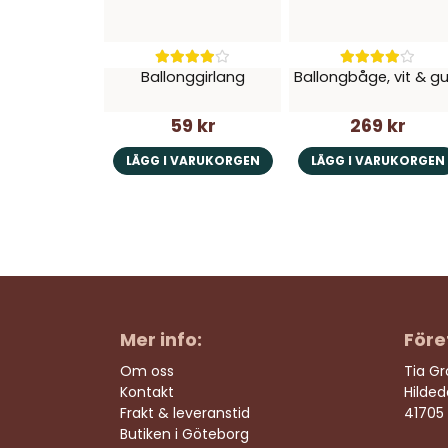
Ballonggirlang
Ballongbåge, vit & gu
59 kr
269 kr
LÄGG I VARUKORGEN
LÄGG I VARUKORGEN
Mer info:
Före
Om oss
Tia G
Kontakt
Hilde
Frakt & leveranstid
41705
Butiken i Göteborg