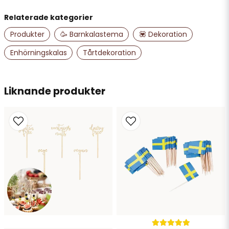
Relaterade kategorier
name
Namn
Produkter
🥳 Barnkalastema
💟 Dekoration
Enhörningskalas
Tårtdekoration
email
Mejladress
Liknande produkter
Ja, ni får publicera min fråga
Skicka fråga