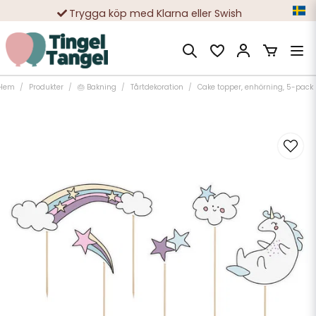
Trygga köp med Klarna eller Swish
10 000-tals nöjda kunder
Hem
Produkter
🎂 Bakning
Tårtdekoration
Cake topper, enhörning, 5-pack