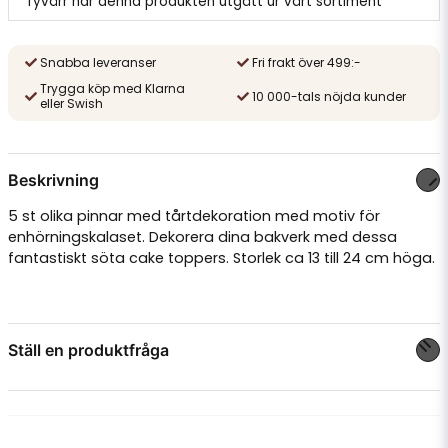
Tyvärr har denna produkten utgått ur vårt sortiment
Snabba leveranser
Fri frakt över 499:-
Trygga köp med Klarna
10 000-tals nöjda kunder
eller Swish
Beskrivning
5 st olika pinnar med tårtdekoration med motiv för
enhörningskalaset. Dekorera dina bakverk med dessa
fantastiskt söta cake toppers. Storlek ca 13 till 24 cm höga.
Ställ en produktfråga
question
Fråga oss något om denna produkten...