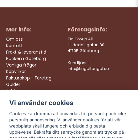
Mer info:
Företagsinfo:
Om oss
Tia Group AB
Hildedalsgatan 80
Kontakt
41705 Göteborg
Frakt & leveranstid
Butiken i Göteborg
Kundtjänst:
Vanliga frågor
info@tingeltangel.se
Köpvillkor
Fakturaköp - Företag
Guider
Jobba hos oss
Vi använder cookies
Följ oss:
Vi levererar:
Instagram
Snabba leveranser
Cookies kan komma att användas för personlig och icke
Trygga köp
personlig annonsering. Vi använder cookies för att vår
Facebook
Fri frakt över 499:-
webbplats skall fungera och erbjuda dig bästa
TikTok
upplevelse. Bekräfta ditt samtycke genom att trycka på
Trevlig kundtjänst