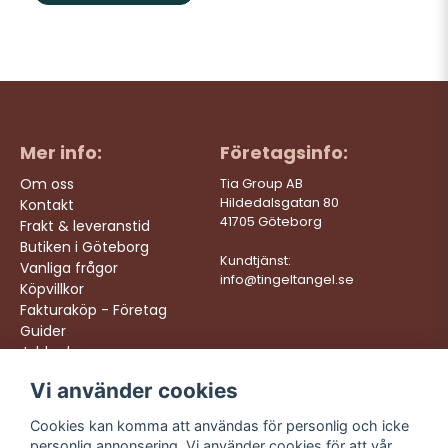
Mer info:
Företagsinfo:
Om oss
Tia Group AB
Hildedalsgatan 80
Kontakt
41705 Göteborg
Frakt & leveranstid
Butiken i Göteborg
Kundtjänst:
Vanliga frågor
info@tingeltangel.se
Köpvillkor
Fakturaköp - Företag
Guider
Jobba hos oss
Vi använder cookies
Följ oss:
Vi levererar:
Instagram
Snabba leveranser
Cookies kan komma att användas för personlig och icke
Trygga köp
personlig annonsering. Vi använder cookies för att vår