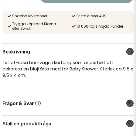
Snabba leveranser
Fri frakt över 499:-
Trygga köp med Klarna
10 000-tals nöjda kunder
eller Swish
Beskrivning
1 st vit-rosa barnvagn i kartong som är perfekt att
dekorera en blöjtårta med för
Baby Shower
. Storlek ca 9,5 x
9,5 x 4 cm.
Frågor & Svar (1)
Ställ en produktfråga
Linnea frågade
för 1 år sedan
Hur sätter man ihop den?