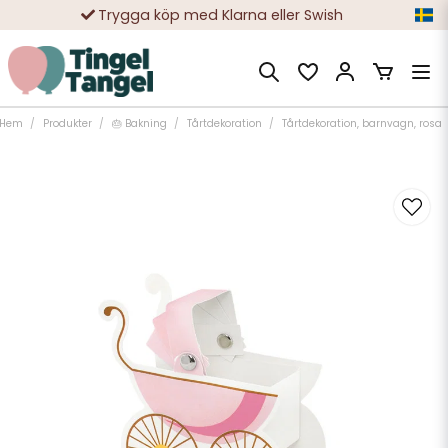
Trygga köp med Klarna eller Swish
10 000-tals nöjda kunder
Hem
Produkter
🎂 Bakning
Tårtdekoration
Tårtdekoration, barnvagn, rosa