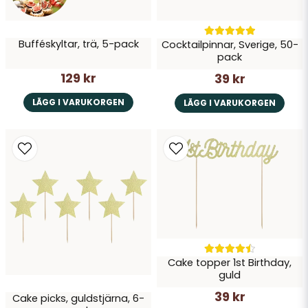
Skicka fråga
Bufféskyltar, trä, 5-pack
Cocktailpinnar, Sverige, 50-
pack
129 kr
39 kr
LÄGG I VARUKORGEN
LÄGG I VARUKORGEN
Cake topper 1st Birthday,
guld
39 kr
Cake picks, guldstjärna, 6-