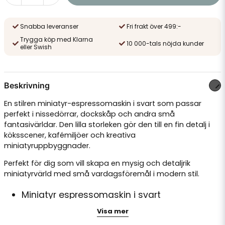
Snabba leveranser
Fri frakt över 499:-
Trygga köp med Klarna
10 000-tals nöjda kunder
eller Swish
Beskrivning
En stilren miniatyr-espressomaskin i svart som passar
perfekt i nissedörrar, dockskåp och andra små
fantasivärldar. Den lilla storleken gör den till en fin detalj i
köksscener, kafémiljöer och kreativa
miniatyruppbyggnader.
Perfekt för dig som vill skapa en mysig och detaljrik
miniatyrvärld med små vardagsföremål i modern stil.
Miniatyr espressomaskin i svart
Storlek: ca 3 x 2 cm
Visa mer