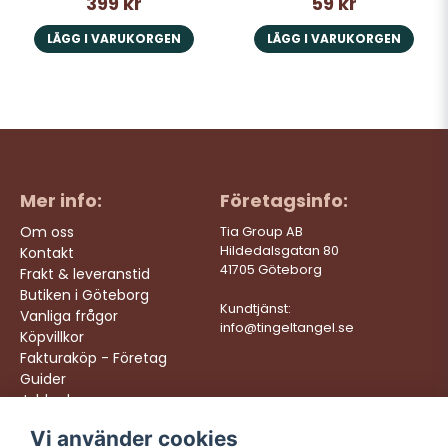
399 kr
59 kr
LÄGG I VARUKORGEN
LÄGG I VARUKORGEN
Mer info:
Företagsinfo:
Om oss
Tia Group AB
Hildedalsgatan 80
Kontakt
41705 Göteborg
Frakt & leveranstid
Butiken i Göteborg
Kundtjänst:
Vanliga frågor
info@tingeltangel.se
Köpvillkor
Fakturaköp - Företag
Guider
Jobba hos oss
Vi använder cookies
Följ oss:
Vi levererar: