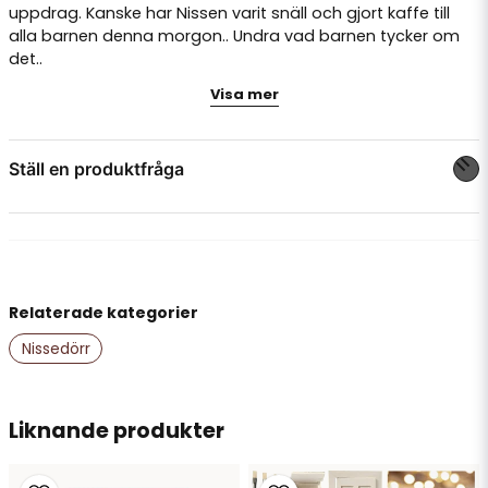
uppdrag. Kanske har Nissen varit snäll och gjort kaffe till
alla barnen denna morgon.. Undra vad barnen tycker om
det..
Visa mer
Material: Metall
Färg: Silver
Avtagbart lock
Ställ en produktfråga
question
Fråga oss något om denna produkten...
Relaterade kategorier
name
Namn
Nissedörr
email
Liknande produkter
Mejladress