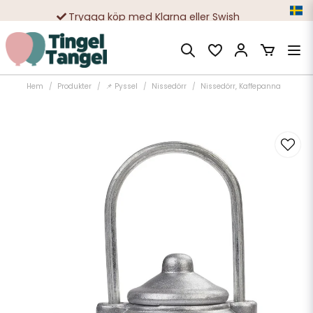
Trygga köp med Klarna eller Swish
10 000-tals nöjda kunder
Hem
Produkter
📌 Pyssel
Nissedörr
Nissedörr, Kaffepanna