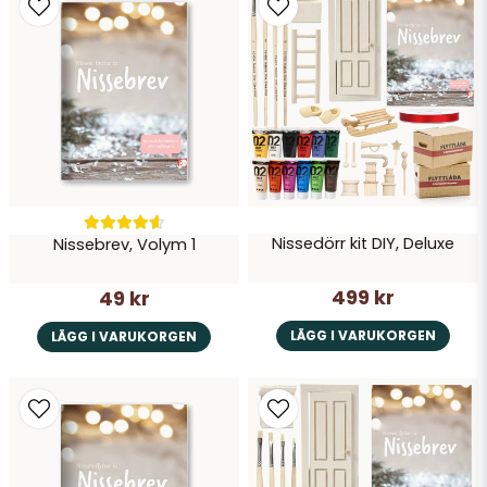
Ja, ni får publicera min fråga
Nissedörr kit DIY, Deluxe
Nissebrev, Volym 1
Skicka fråga
499 kr
49 kr
LÄGG I VARUKORGEN
LÄGG I VARUKORGEN