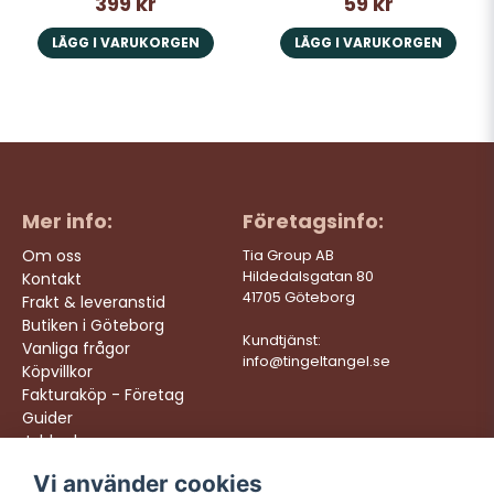
399 kr
59 kr
LÄGG I VARUKORGEN
LÄGG I VARUKORGEN
Mer info:
Företagsinfo:
Om oss
Tia Group AB
Hildedalsgatan 80
Kontakt
41705 Göteborg
Frakt & leveranstid
Butiken i Göteborg
Kundtjänst:
Vanliga frågor
info@tingeltangel.se
Köpvillkor
Fakturaköp - Företag
Guider
Jobba hos oss
Vi använder cookies
Följ oss:
Vi levererar: