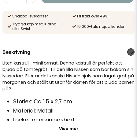
Snabba leveranser
Fri frakt över 499:-
Trygga köp med Klarna
10 000-tals nöjda kunder
eller Swish
Beskrivning
Liten kastrull i miniformat. Denna kastrull är perfekt att
bjuda på tomtegröt i till den lilla Nissen som bor bakom sin
Nissedörr. Eller är det kanske Nissen själv som lagat gröt på
morgonen och ställt ut utanför dörren för att bjuda barnen
på?
Storlek: Ca 1,5 x 2,7 cm.
Material: Metall
Locket är öppningsbart
Ris/gröt ingår ej.
Visa mer