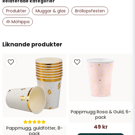
Relaterade kategorier
name
Namn
Produkter
Muggar & glas
Bröllopsfesten
👰 Möhippa
email
Mejladress
Liknande produkter
Ja, ni får publicera min fråga
Pappmugg Rosa & Guld, 6-
pack
Skicka fråga
49 kr
Pappmugg, guldfötter, 8-
pack