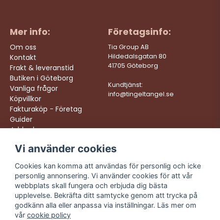
Mer info:
Företagsinfo:
Om oss
Tia Group AB
Hildedalsgatan 80
Kontakt
41705 Göteborg
Frakt & leveranstid
Butiken i Göteborg
Kundtjänst:
Vanliga frågor
info@tingeltangel.se
Köpvillkor
Fakturaköp - Företag
Guider
Jobba hos oss
Vi använder cookies
Följ oss:
Vi levererar:
Instagram
Snabba leveranser
Cookies kan komma att användas för personlig och icke
Trygga köp
personlig annonsering. Vi använder cookies för att vår
Facebook
Fri frakt över 499:-
webbplats skall fungera och erbjuda dig bästa
TikTok
upplevelse. Bekräfta ditt samtycke genom att trycka på
Trevlig kundtjänst
godkänn alla eller anpassa via inställningar. Läs mer om
YouTube
vår
cookie policy