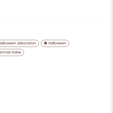
email
Mejladress
ra min fråga
alloween dekoration
🎃 Halloween
erman kalas
Skicka fråga