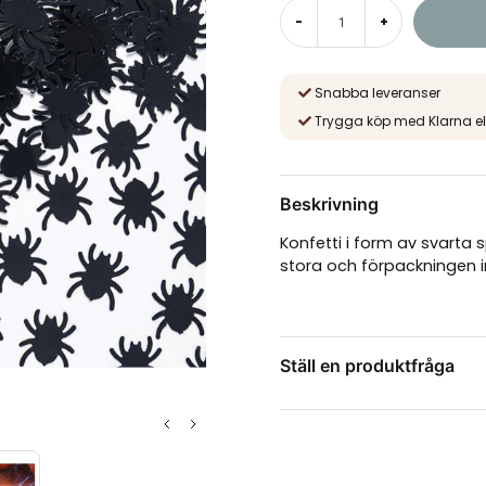
-
+
Snabba leveranser
Trygga köp med Klarna el
Beskrivning
Konfetti i form av svarta 
stora och förpackningen i
Ställ en produktfråga
question
Fråga oss något om de