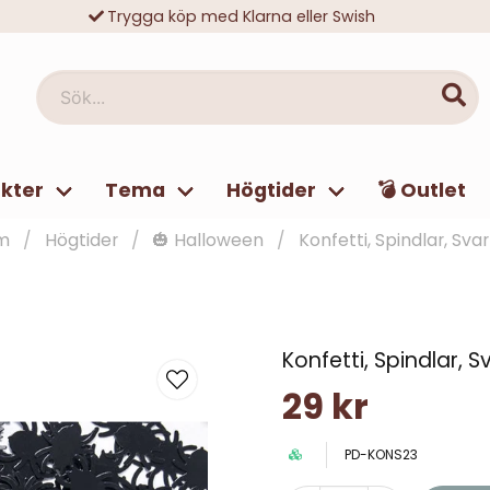
Trygga köp med Klarna eller Swish
10 000-tals nöjda kunder
Sök...
kter
Tema
Högtider
💣 Outlet
m
Högtider
🎃 Halloween
Konfetti, Spindlar, Sva
Konfetti, Spindlar, S
29 kr
PD-KONS23