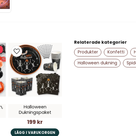
name
Namn
Relaterade kategorier
Ja, ni får publice
Produkter
Konfetti
H
Halloween dukning
Spid
n,
Halloween
Dukningspaket
199 kr
LÄGG I VARUKORGEN