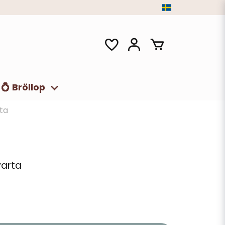
💍 Bröllop
rta
varta