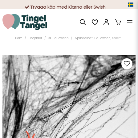
Trygga köp med Klarna eller Swish
10 000-tals nöjda kunder
Hem
Högtider
🎃 Halloween
Spindelnät, Halloween, Svart