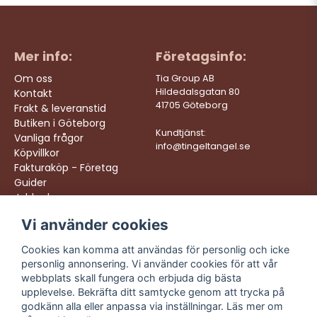
Mer info:
Företagsinfo:
Om oss
Tia Group AB
Hildedalsgatan 80
Kontakt
41705 Göteborg
Frakt & leveranstid
Butiken i Göteborg
Kundtjänst:
Vanliga frågor
info@tingeltangel.se
Köpvillkor
Fakturaköp - Företag
Guider
Jobba hos oss
Vi använder cookies
Följ oss:
Vi levererar:
Instagram
Snabba leveranser
Cookies kan komma att användas för personlig och icke
Trygga köp
personlig annonsering. Vi använder cookies för att vår
Facebook
Fri frakt över 499:-
webbplats skall fungera och erbjuda dig bästa
TikTok
upplevelse. Bekräfta ditt samtycke genom att trycka på
Trevlig kundtjänst
godkänn alla eller anpassa via inställningar. Läs mer om
YouTube