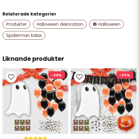
Relaterade kategorier
name
Namn
Produkter
Halloween dekoration
🎃 Halloween
Spiderman kalas
email
Mejladress
Liknande produkter
-26%
-20%
Ja, ni får publicera min fråga
Skicka fråga