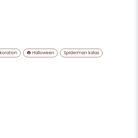
email
Mejladress
ra min fråga
koration
🎃 Halloween
Spiderman kalas
Skicka fråga