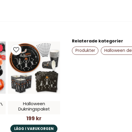
name
Namn
Relaterade kategorier
Ja, ni får publice
Produkter
Halloween de
n,
Halloween
Dukningspaket
199 kr
LÄGG I VARUKORGEN