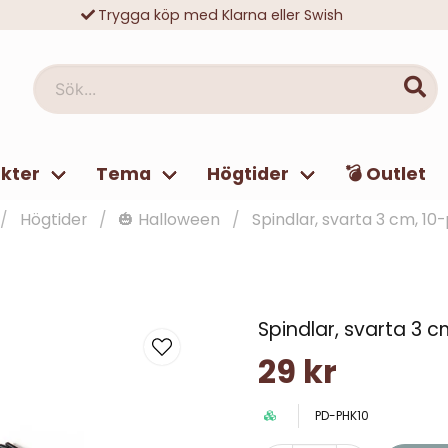
Trygga köp med Klarna eller Swish
10 000-tals nöjda kunder
Sök...
kter
Tema
Högtider
💣 Outlet
Högtider
🎃 Halloween
Spindlar, svarta 3 cm, 10
Spindlar, svarta 3 
29 kr
PD-PHK10