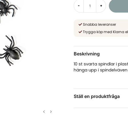
-
+
Snabba leveranser
Trygga köp med Klarna el
Beskrivning
10 st svarta spindlar i plas
hänga upp i spindelväven
Ställ en produktfråga
question
Fråga oss något om de