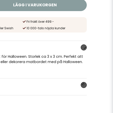
LÄGG I VARUKORGEN
Fri frakt över 499:-
ler Swish
10 000-tals nöjda kunder
t för Halloween. Storlek ca 3 x 3 cm. Perfekt att
 eller dekorera matbordet med på Halloween.
nna produkten...