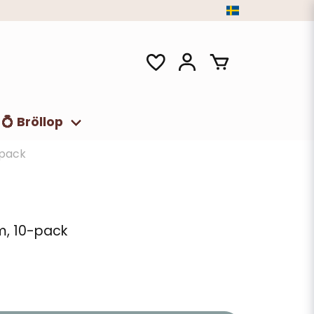
💍 Bröllop
-pack
cm, 10-pack