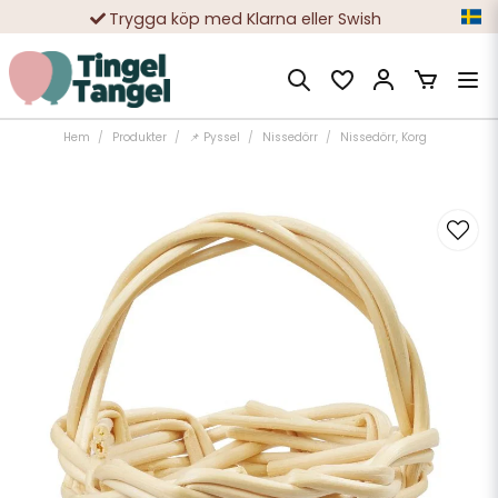
Trygga köp med Klarna eller Swish
10 000-tals nöjda kunder
Hem
Produkter
📌 Pyssel
Nissedörr
Nissedörr, Korg