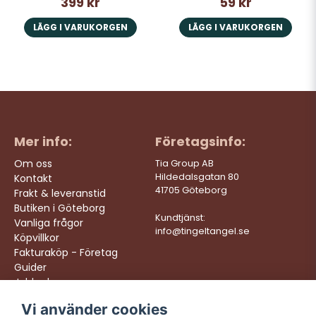
399 kr
59 kr
LÄGG I VARUKORGEN
LÄGG I VARUKORGEN
Mer info:
Företagsinfo:
Om oss
Tia Group AB
Hildedalsgatan 80
Kontakt
41705 Göteborg
Frakt & leveranstid
Butiken i Göteborg
Kundtjänst:
Vanliga frågor
info@tingeltangel.se
Köpvillkor
Fakturaköp - Företag
Guider
Jobba hos oss
Vi använder cookies
Följ oss:
Vi levererar: