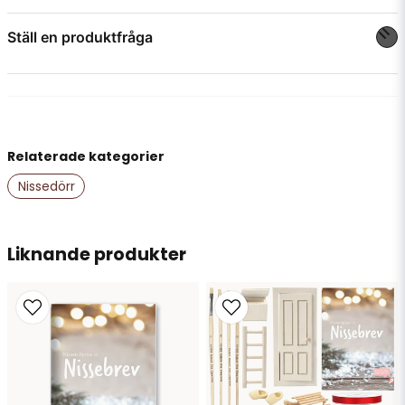
Ställ en produktfråga
question
Fråga oss något om denna produkten...
Relaterade kategorier
name
Namn
Nissedörr
email
Liknande produkter
Mejladress
Ja, ni får publicera min fråga