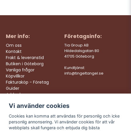
Mer info:
Företagsinfo:
Om oss
Tia Group AB
Hildedalsgatan 80
Kontakt
41705 Göteborg
Frakt & leveranstid
Butiken i Göteborg
Kundtjänst:
Vanliga frågor
info@tingeltangel.se
Köpvillkor
Fakturaköp - Företag
Guider
Jobba hos oss
Vi använder cookies
Följ oss:
Vi levererar:
Instagram
Snabba leveranser
Cookies kan komma att användas för personlig och icke
Trygga köp
personlig annonsering. Vi använder cookies för att vår
Facebook
Fri frakt över 499:-
webbplats skall fungera och erbjuda dig bästa