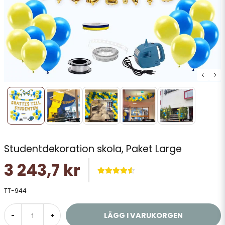
Studentdekoration skola, Paket Large
3 243,7 kr
TT-944
LÄGG I VARUKORGEN
-
+