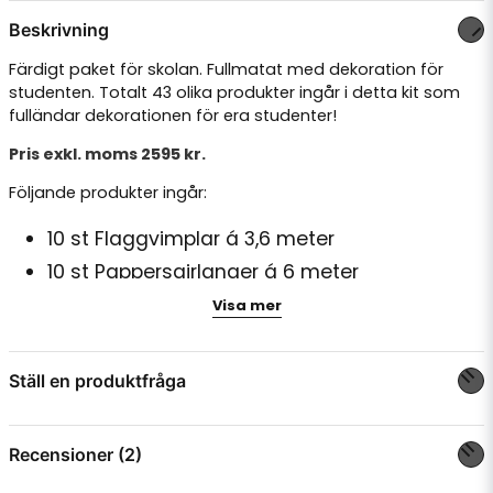
Beskrivning
Färdigt paket för skolan. Fullmatat med dekoration för
studenten. Totalt 43 olika produkter ingår i detta kit som
fulländar dekorationen för era studenter!
Pris exkl. moms 2595 kr.
Följande produkter ingår:
10 st Flaggvimplar á 3,6 meter
10 st Pappersgirlanger á 6 meter
600 st EKO-ballonger i gult och blått,
Visa mer
kvalitétsballonger
10 st Satinband i blått och gult, perfekt för att
Ställ en produktfråga
binda björkriset.
4 st Ballonggirlanger á 5 meter, skapa egna
question
Fråga oss något om denna produkten...
Recensioner (2)
ballongbågar.
1 st Elektrisk ballongpump, ett måste när