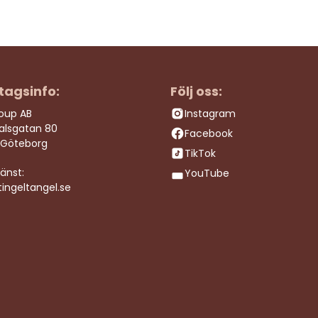
tagsinfo:
Följ oss:
roup AB
Instagram
dalsgatan 80
Facebook
 Göteborg
TikTok
änst:
YouTube
ingeltangel.se