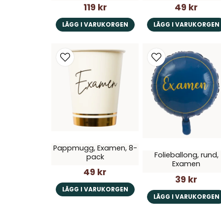
119 kr
49 kr
LÄGG I VARUKORGEN
LÄGG I VARUKORGEN
Pappmugg, Examen, 8-
Folieballong, rund,
pack
Examen
49 kr
39 kr
LÄGG I VARUKORGEN
LÄGG I VARUKORGEN