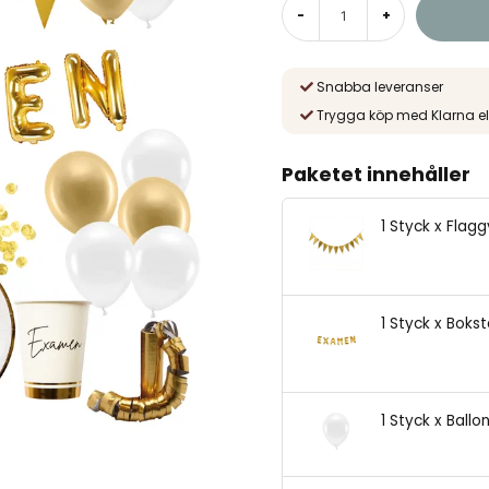
-
+
Snabba leveranser
Trygga köp med Klarna el
Paketet innehåller
1 Styck x Flag
1 Styck x Boks
1 Styck x Ballo