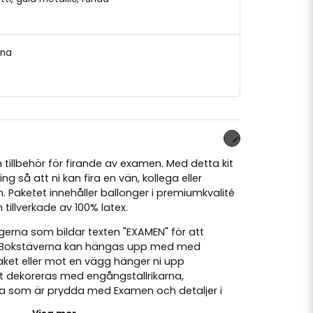
ina
tillbehör för firande av examen. Med detta kit
g så att ni kan fira en vän, kollega eller
. Paketet innehåller ballonger i premiumkvalité
illverkade av 100% latex.
erna som bildar texten "EXAMEN" för att
s. Bokstäverna kan hängas upp med med
taket eller mot en vägg hänger ni upp
et dekoreras med engångstallrikarna,
a som är prydda med Examen och detaljer i
nfettin lyfter helheten på dukningen.