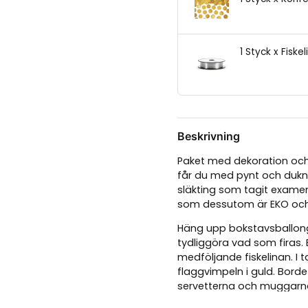
1 Styck x Fiskel
Beskrivning
Paket med dekoration och 
får du med pynt och duknin
släkting som tagit examen
som dessutom är EKO och t
Häng upp bokstavsballong
tydliggöra vad som fira
medföljande fiskelinan. I 
flaggvimpeln i guld. Bord
servetterna och muggarn
guld. Serpentinerna och ko