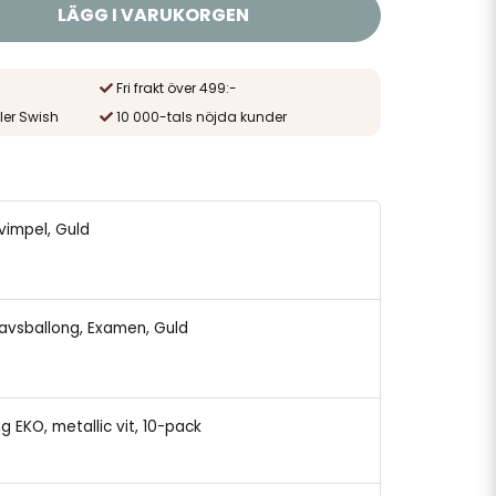
LÄGG I VARUKORGEN
Fri frakt över 499:-
ler Swish
10 000-tals nöjda kunder
gvimpel, Guld
tavsballong, Examen, Guld
ng EKO, metallic vit, 10-pack