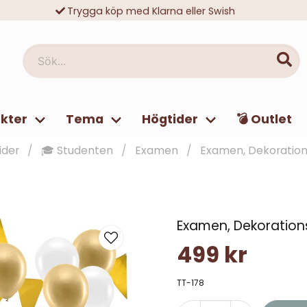
Trygga köp med Klarna eller Swish
10 000-tals nöjda kunder
Sök...
kter
Tema
Högtider
💣 Outlet
ider
🎓 Studenten
Examen
Examen, Dekoration
Examen, Dekoration
499 kr
TT-178