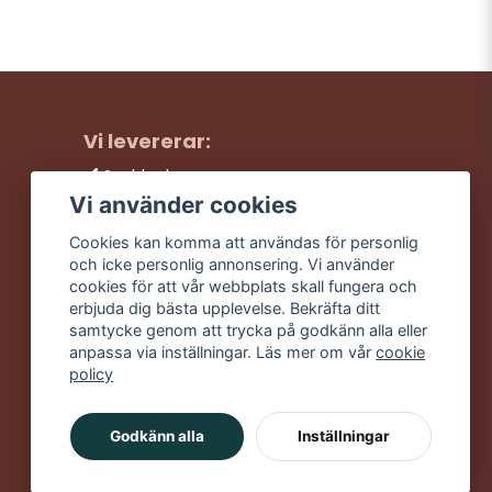
Vi levererar:
Snabba leveranser
Trygga köp
Vi använder cookies
Fri frakt över 499:-
Cookies kan komma att användas för personlig
Trevlig kundtjänst
och icke personlig annonsering. Vi använder
cookies för att vår webbplats skall fungera och
erbjuda dig bästa upplevelse. Bekräfta ditt
samtycke genom att trycka på godkänn alla eller
anpassa via inställningar. Läs mer om vår
cookie
policy
Godkänn alla
Inställningar