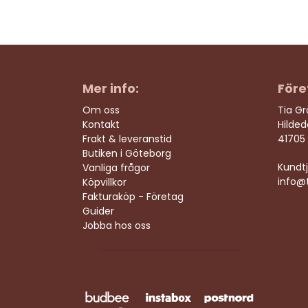
Mer info:
Före
Om oss
Tia G
Kontakt
Hilde
Frakt & leveranstid
41705
Butiken i Göteborg
Kundtj
Vanliga frågor
info@t
Köpvillkor
Fakturaköp - Företag
Guider
Jobba hos oss