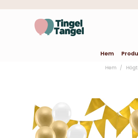
Hem
Produ
Hem
Högt