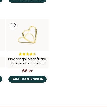
Placeringskortshållare,
guldhjärta, 10-pack
69 kr
LÄGG I VARUKORGEN