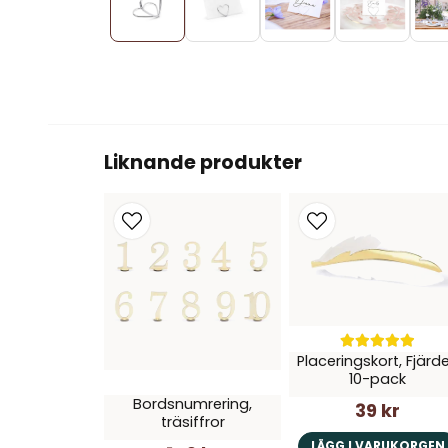
Liknande produkter
Placeringskort, Fjärde
10-pack
Bordsnumrering,
39 kr
träsiffror
LÄGG I VARUKORGEN