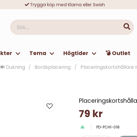
Trygga köp med Klarna eller Swish
10 000-tals nöjda kunder
Sök...
kter
Tema
Högtider
💣 Outlet
🍽️ Dukning
Bordsplacering
Placeringskortshållare H
Placeringskortshålla
79 kr
PD-PCH1-018