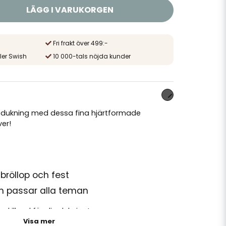
LÄGG I VARUKORGEN
Fri frakt över 499:-
ler Swish
10 000-tals nöjda kunder
sdukning med dessa fina hjärtformade
ver!
 bröllop och fest
om passar alla teman
r skillnad för din dukning!
Visa mer