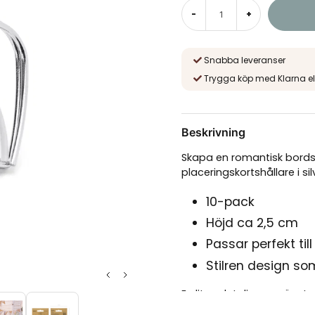
-
+
Snabba leveranser
Trygga köp med Klarna el
Beskrivning
Skapa en romantisk bord
placeringskortshållare i sil
10-pack
Höjd ca 2,5 cm
Passar perfekt till
Stilren design s
En liten detalj som gör sto