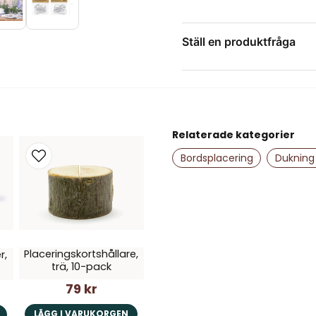
Ställ en produktfråga
question
Fråga oss något om de
Relaterade kategorier
name
Namn
Bordsplacering
Dukning 
Ja, ni får publice
Placeringskortshållare,
r,
trä, 10-pack
79 kr
LÄGG I VARUKORGEN